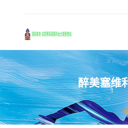
醉美塞维
首