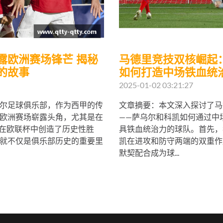
露欧洲赛场锋芒 揭秘
马德里竞技双核崛起
的故事
如何打造中场铁血统
2025-01-02 03:21:27
尔足球俱乐部，作为西甲的传
文章摘要：本文深入探讨了马
欧洲赛场崭露头角，尤其是在
——萨乌尔和科凯如何通过中
，他们在欧联杯中创造了历史性胜
具铁血统治力的球队。首先，
就不仅是俱乐部历史的重要里
凯在进攻和防守两端的双重作
默契配合成为球...