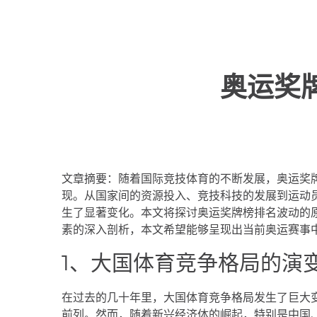
奥运奖
文章摘要：随着国际竞技体育的不断发展，奥运奖
现。从国家间的资源投入、竞技科技的发展到运动
生了显著变化。本文将探讨奥运奖牌榜排名波动的
素的深入剖析，本文希望能够呈现出当前奥运赛事
1、大国体育竞争格局的演
在过去的几十年里，大国体育竞争格局发生了巨大
前列。然而，随着新兴经济体的崛起，特别是中国