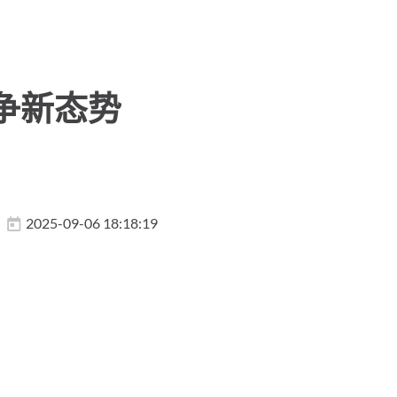
争新态势
2025-09-06 18:18:19