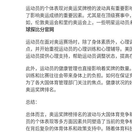
运动员的个体表现对奥运奖牌榜的波动具有重要影
了影响奥运成绩的重要因素。尤其是在顶级赛事中
如，伦敦奥运会和里约奥运会上，一些明星运动员
球探比分官网
运动员在面对奥运赛场时，除了身体素质外，心理
点，并开始重视运动员的心理训练和心理辅导。美
运动员提供心理支持，帮助运动员调整状态，提高
此外，运动员的健康管理也直接影响着奖牌的数量
训练和比赛往往会带来身体上的负担。如何在保证
为了各大国体育管理部门关注的焦点。健康状况的
奥运奖牌排名。
总结：
总体而言，奥运奖牌榜排名的波动与大国体育竞争
员的个体表现等多方面因素共同塑造了当前的竞争
在背后复杂的体育体系和政策支持中。随着体育科