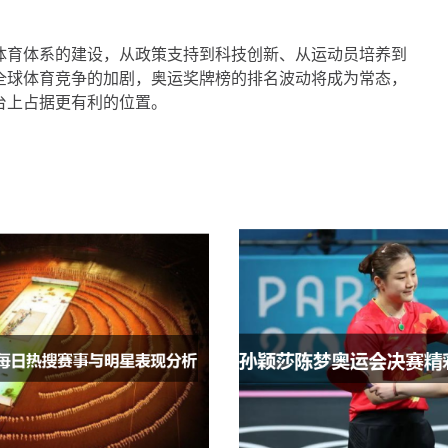
体育体系的建设，从政策支持到科技创新、从运动员培养到
全球体育竞争的加剧，奥运奖牌榜的排名波动将成为常态，
台上占据更有利的位置。