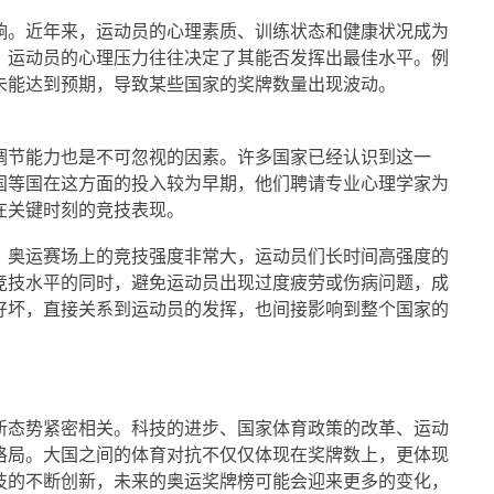
响。近年来，运动员的心理素质、训练状态和健康状况成为
，运动员的心理压力往往决定了其能否发挥出最佳水平。例
未能达到预期，导致某些国家的奖牌数量出现波动。
调节能力也是不可忽视的因素。许多国家已经认识到这一
国等国在这方面的投入较为早期，他们聘请专业心理学家为
在关键时刻的竞技表现。
。奥运赛场上的竞技强度非常大，运动员们长时间高强度的
竞技水平的同时，避免运动员出现过度疲劳或伤病问题，成
好坏，直接关系到运动员的发挥，也间接影响到整个国家的
新态势紧密相关。科技的进步、国家体育政策的改革、运动
格局。大国之间的体育对抗不仅仅体现在奖牌数上，更体现
技的不断创新，未来的奥运奖牌榜可能会迎来更多的变化，