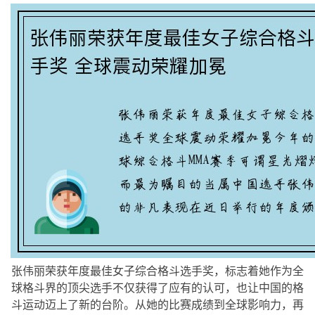
张伟丽荣获年度最佳女子综合格斗选手奖，标志着她作为全
球格斗界的顶尖选手不仅获得了应有的认可，也让中国的格
斗运动迈上了新的台阶。从她的比赛成绩到全球影响力，再