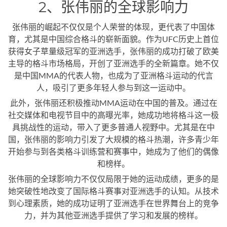
2、张伟丽的全球影响力
张伟丽的崛起不仅仅是个人荣誉的体现，更代表了中国体
育，尤其是中国综合格斗的崭新面貌。作为UFC历史上首位
获得女子草量级冠军的亚洲选手，张伟丽的成功打破了欧美
主导的格斗市场格局，开创了亚洲选手的全新篇章。她不仅
是中国MMA的代表人物，也成为了亚洲格斗运动的代言
人，吸引了更多年轻人参与到这一运动中。
此外，张伟丽还积极推动MMA运动在中国的普及。通过在
社交媒体和电视节目中的高曝光率，她成功地将格斗这一极
具挑战性的运动，带入了更多普通人视野中。尤其是在中
国，张伟丽的影响力引发了大规模的格斗热潮，许多青少年
开始参与到各类格斗训练营和赛事中，她成为了他们的偶像
和榜样。
张伟丽的全球影响力不仅仅局限于她的运动成绩，更多的是
她突破性地改变了国际格斗赛事对亚洲选手的认知。从技术
到心理素质，她的成功证明了亚洲选手在世界舞台上的竞争
力，并为其他亚洲选手提供了学习和发展的榜样。