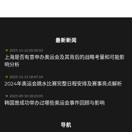
最新新闻
2025-11-12 20:20:03
上海是否有意申办奥运会及其背后的战略考量和可能影
响分析
2025-11-12 18:47:24
2024年奥运会跳水比赛完整日程安排及赛事亮点解析
2025-09-10 18:23:05
韩国曾成功举办过哪些奥运会事件回顾与影响
导航