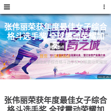
张伟丽荣获年度最佳女子综合
格斗选手奖 全球震动荣耀加
冕
首页
体育热点
张伟丽荣获年度最佳女子综合格斗选手奖 全球震动荣耀加
冕
张伟丽荣获年度最佳女子综合
格斗选手奖 全球震动荣耀加