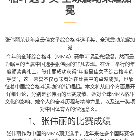
冕
张伟丽荣获年度最佳女子综合格斗选手奖，全球震动荣耀加
冕
今年的全球综合格斗（MMA）赛季可谓星光熠熠，然而最
为瞩目的当属中国选手张伟丽的非凡表现。在近日举行的年
度颁奖典礼上，张伟丽成功获得“年度最佳女子综合格斗选
手奖”，这一荣誉不仅意味着她在比赛中的卓越成就，也象
征着中国综合格斗运动的崭新崛起。本文将从四个方面展开
详细讨论，分别是张伟丽的比赛成绩、她对全球MMA格斗
文化的影响、她个人的奋斗历程与精神力量，以及这一奖项
对中国体育界的深远意义。
1、张伟丽的比赛成绩
张伟丽作为中国的MMA顶尖选手，近年来在多个国际赛场