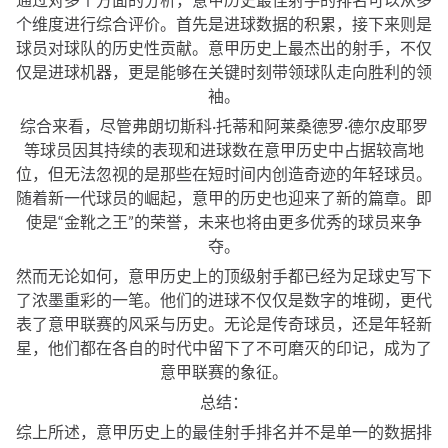
个维度进行综合评价。首先是进球数据的积累，接下来则是
球员对球队的历史性贡献。意甲历史上最杰出的射手，不仅
仅是进球机器，更是能够在关键时刻带领球队走向胜利的领
袖。
综合来看，尽管弗朗切斯科·托蒂和阿莱桑德罗·德尔皮耶罗
等球员因其持续的表现和进球数在意甲历史中占据较高地
位，但无法忽视的是那些在短时间内创造奇迹的年轻球员。
随着新一代球员的崛起，意甲的历史也迎来了新的篇章。即
使是“金靴之王”的荣誉，未来也将由更多优秀的球员来争
夺。
然而无论如何，意甲历史上的顶级射手都已经为足球史写下
了浓墨重彩的一笔。他们的进球不仅仅是数字的堆砌，更代
表了意甲联赛的风采与历史。无论是传奇球员，还是年轻新
星，他们都在各自的时代中留下了不可磨灭的印记，成为了
意甲联赛的象征。
总结：
综上所述，意甲历史上的最佳射手排名并不是单一的数据排