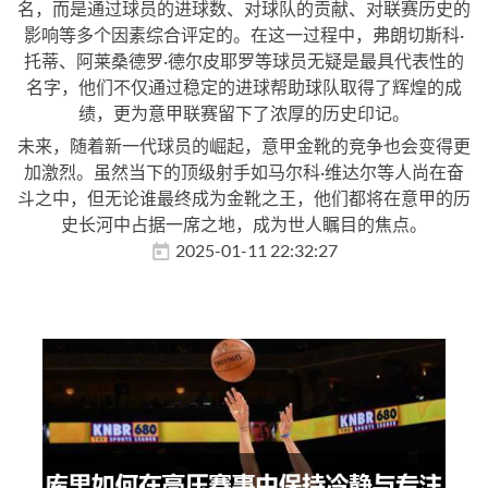
名，而是通过球员的进球数、对球队的贡献、对联赛历史的
影响等多个因素综合评定的。在这一过程中，弗朗切斯科·
托蒂、阿莱桑德罗·德尔皮耶罗等球员无疑是最具代表性的
名字，他们不仅通过稳定的进球帮助球队取得了辉煌的成
绩，更为意甲联赛留下了浓厚的历史印记。
未来，随着新一代球员的崛起，意甲金靴的竞争也会变得更
加激烈。虽然当下的顶级射手如马尔科·维达尔等人尚在奋
斗之中，但无论谁最终成为金靴之王，他们都将在意甲的历
史长河中占据一席之地，成为世人瞩目的焦点。
2025-01-11 22:32:27