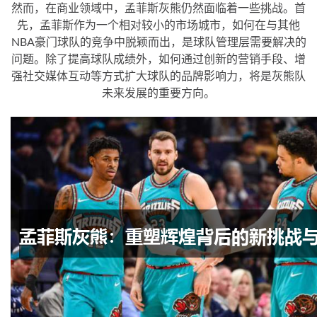
然而，在商业领域中，孟菲斯灰熊仍然面临着一些挑战。首
先，孟菲斯作为一个相对较小的市场城市，如何在与其他
NBA豪门球队的竞争中脱颖而出，是球队管理层需要解决的
问题。除了提高球队成绩外，如何通过创新的营销手段、增
强社交媒体互动等方式扩大球队的品牌影响力，将是灰熊队
未来发展的重要方向。