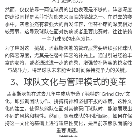
入了更多活力。
然而，仅仅依靠一两位球员的出色表现是不够的。阵容深度
的建设同样是孟菲斯灰熊未来面临的挑战之一。在过去的赛
季中，灰熊虽然有着强大的首发阵容，但替补席的深度相对
较薄弱。这导致球队在面对伤病或者重要比赛时，往往依赖
于主力球员的出色发挥。
为了应对这一挑战，孟菲斯灰熊的管理层需要继续强化球队
的阵容深度，尤其是在替补阵容的补充上。通过引进经验丰
富的老将，或者通过进一步的选秀，增强替补阵容的稳定性
与战斗力，将是球队未来能否长时间保持竞争力的关键。
3、球队文化与管理模式的变革
孟菲斯灰熊在过去几年中成功塑造了独特的“Grind City”文
化，即强调团队协作、拼搏精神和坚韧不拔的态度。这种文
化的建立，使得灰熊队在面对其他豪门球队时，能够展现出
不同的风格和韧性。然而，随着球队的不断崛起，如何在保
持这一文化的基础上进行适应性变化，是目前灰熊队面临的
重要课题。