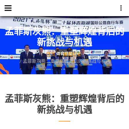
孟菲斯灰熊：重塑辉煌背后的
新挑战与机遇
首页
体育明星
孟菲斯灰熊：重塑辉煌背后的新挑战与机遇
孟菲斯灰熊：重塑辉煌背后的
新挑战与机遇