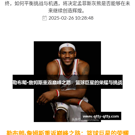
终，如何平衡挑战与机遇，将决定孟菲斯灰熊是否能够在未
来继续创造辉煌。
2025-02-26 10:28:48
勒布朗·詹姆斯重返巅峰之路：篮球巨星的荣耀