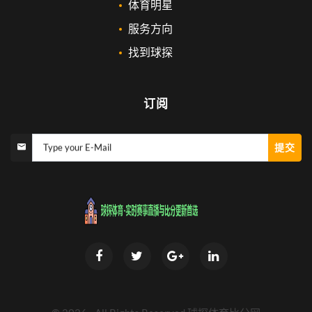
体育明星
服务方向
找到球探
订阅
提交
Type your E-Mail