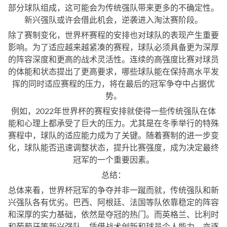
部分球队组成，这可能会为传统强队带来更多的不确定性。
新兴强队或许会借此机会，逆袭进入淘汰赛阶段。
除了赛制变化，世界杯赛程的安排也对球队的表现产生重要
影响。为了适应越来越紧凑的赛程，球队必须具备更为深厚
的阵容深度和更高的战术灵活性。连续的高强度比赛对球员
的体能和状态提出了更高要求，哪些球队能在保持高水平发
挥的同时适应赛程的压力，将在最后的冠军争夺中占据优
势。
例如，2022年世界杯的赛程安排就使得一些传统强队在体
能和心理上都承受了巨大的压力。尤其是在冬季举行的特殊
赛程中，球队的适应能力成为了关键。随着赛制的进一步变
化，球队能否迅速调整状态，提升比赛强度，成为决定最终
冠军的一个重要因素。
总结：
总体来看，世界杯冠军的争夺并非一蹴而就，传统强队和新
兴强队各有优劣。巴西、阿根廷、法国等队依靠稳定的阵容
和深厚的实力基础，依然是夺冠的热门。而英格兰、比利时
和葡萄牙等新兴强队，凭借战术创新和球员个人能力，亦逐