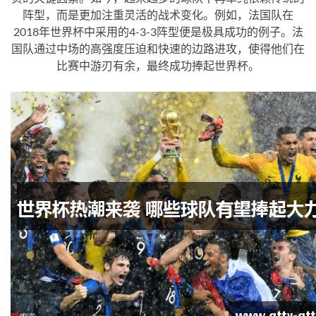
阵型，而是更加注重灵活的战术变化。例如，法国队在
2018年世界杯中采用的4-3-3阵型便是极具成功的例子。法
国队通过中场的高强度压迫和快速的边路进攻，使得他们在
比赛中游刃有余，最终成功捧起世界杯。