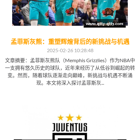
孟菲斯灰熊：重塑辉煌背后的新挑战与机遇
2025-02-26 10:28:48
文章摘要：孟菲斯灰熊队（Memphis Grizzlies）作为NBA中
一支拥有悠久历史的球队，近年来经历了从低谷到崛起的转
变。然而，随着球队逐渐走向巅峰，新挑战与机遇不断涌
现。本文将深入探讨孟菲斯灰...