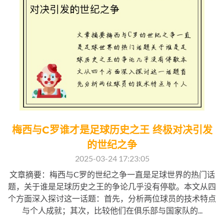
梅西与C罗谁才是足球历史之王 终极对决引发
的世纪之争
2025-03-24 17:23:05
文章摘要：梅西与C罗的世纪之争一直是足球世界的热门话
题，关于谁是足球历史之王的争论几乎没有停歇。本文从四
个方面深入探讨这一话题：首先，分析两位球员的技术特点
与个人成就；其次，比较他们在俱乐部与国家队的...