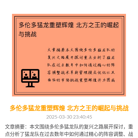
多伦多猛龙重塑辉煌 北方之王的崛起与挑战
2025-03-30 23:40:45
文章摘要：本文围绕多伦多猛龙队的复兴之路展开探讨，重
点分析了猛龙队在过去数年中如何通过精心的阵容调整、战