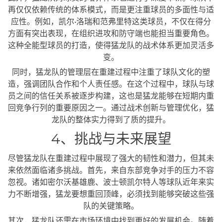
再仅仅依赖传统的体系模式，而是更注重球员的多面性与适
应性。例如，凯尔·洛瑞和范弗里特这类球员，不仅在得分
方面有突出表现，在组织进攻和防守端也能担当重要角色。
这种全能型球员的打造，使得猛龙队的战术体系更加灵活多
变。
同时，猛龙队的管理层在重建过程中注重了球队文化的塑
造，强调团队合作和个人责任感。在这个过程中，球队与球
员之间的信任关系被逐步构建，这也是猛龙能够在短期内重
回竞争行列的重要原因之一。通过战术创新与管理优化，猛
龙队的整体实力得到了质的提升。
4、挑战与未来展望
尽管猛龙队在重建过程中展现了强大的韧性和潜力，但其未
来依然面临诸多挑战。首先，来自东部竞争对手的压力不容
忽视。诸如密尔沃基雄鹿、波士顿凯尔特人等球队近年来实
力不断增强，猛龙要想重回顶峰，必须找到能够突破这些强
队的关键策略。
其次，猛龙队还需在市场环境中找到更好的发展机会。随着