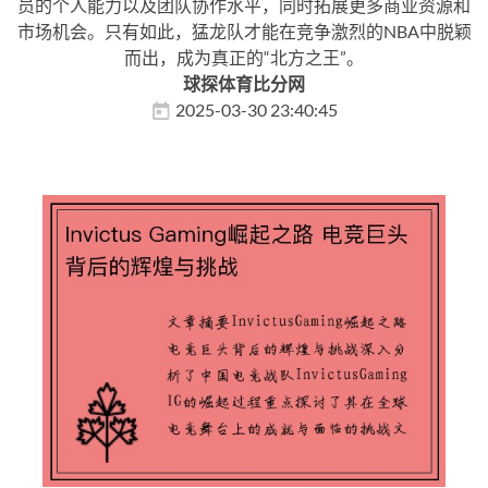
员的个人能力以及团队协作水平，同时拓展更多商业资源和
市场机会。只有如此，猛龙队才能在竞争激烈的NBA中脱颖
而出，成为真正的“北方之王”。
球探体育比分网
2025-03-30 23:40:45