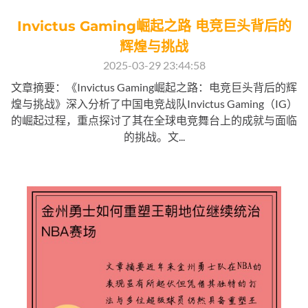
Invictus Gaming崛起之路 电竞巨头背后的
辉煌与挑战
2025-03-29 23:44:58
文章摘要：《Invictus Gaming崛起之路：电竞巨头背后的辉
煌与挑战》深入分析了中国电竞战队Invictus Gaming（IG）
的崛起过程，重点探讨了其在全球电竞舞台上的成就与面临
的挑战。文...