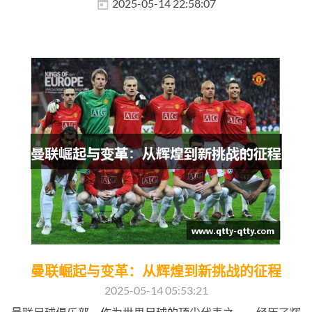
2025-05-14 22:58:07
曼联崛起与变革：从辉煌到新挑战的征程
2025-05-14 05:53:21