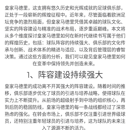
皇家马德里，这支拥有悠久历史和光辉成就的足球俱乐部，
正处于一段崭新的辉煌征程中。近年来，尽管面临着欧洲足
坛竞争的激烈局面，但皇家马德里凭借其卓越的球队文化、
坚实的阵容建设与精准的战术布局，逐步重返巅峰。本文将
从多个维度探讨皇家马德里如何在新时代继续书写属于他们
的辉煌历史，包括：球队阵容的持续强大、俱乐部的文化传
承与创新、战术体系的精进与适应、以及背后管理层的睿智
决策。通过这些方面的分析，我们可以窥见皇家马德里如何
在变革中保持领先并创造未来。
1、阵容建设持续强大
皇家马德里的成功离不开其强大的阵容建设。随着时间的推
移，俱乐部逐步优化了球员的引进与培养战略，使得球队在
实力上不断提升。从前场的超级射手到中场的组织核心，再
到后防的稳固防线，皇家马德里的每一条战线都经过了深思
熟虑的强化。在转会市场上，俱乐部不仅注重引进世界级球
员，还特别注重年轻球员的引进与培养，这为球队的未来注
入了源源不断的活力。