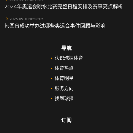
2024年奥运会跳水比赛完整日程安排及赛事亮点解析
2025-09-10 18:23:05
韩国曾成功举办过哪些奥运会事件回顾与影响
导航
认识球探体育
体育热点
体育明星
服务方向
找到球探
订阅