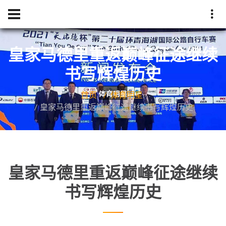
皇家马德里重返巅峰征途继续
书写辉煌历史
首页
体育明星
皇家马德里重返巅峰征途继续书写辉煌历史
皇家马德里重返巅峰征途继续
书写辉煌历史