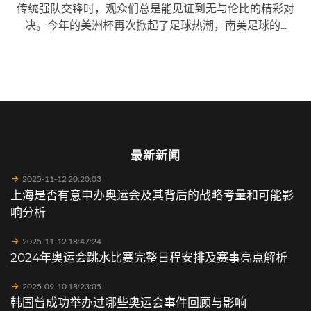
传统强队交锋时，观众们总是能见证到无与伦比的精彩对
决。今年的美洲杯再次掀起了足球热潮，南美足球的...
最新新闻
2025-11-12 20:20:03
上海是否有意申办奥运会及其背后的战略考量和可能影
响分析
2025-11-12 18:47:24
2024年奥运会跳水比赛完整日程安排及赛事亮点解析
2025-09-10 18:23:05
韩国曾成功举办过哪些奥运会事件回顾与影响