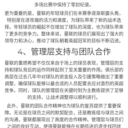
多场比赛中保持了零封纪录。
更为重要的是，曼联的年轻球员们在本赛季逐渐崭露头角，
特别是在进攻端的活力和速度，为球队带来了新的战术选
择。年轻球员的崛起不仅增加了球队的深度，也为球队带来
了更多的竞争力。整体来说，曼联的球员们展现出了强大的
领导力和决心，推动了球队朝着英超冠军的目标不断迈进。
4、管理层支持与团队合作
曼联的重燃希望不仅仅来自于场上的球员表现，管理层的支
持和球队背后的运作同样起到了至关重要的作用。俱乐部的
高层在过去几年中对球队的资金投入及引援策略做出了重要
调整，确保球队能够以最合适的人员配置去应对激烈的英超
竞争。同时，球队的管理层在关键时刻为主教练提供了足够
的支持，让战术调整得以顺利进行。
此外，曼联的团队合作精神也为球队的复苏提供了重要保
障。无论是在球员之间的默契配合，还是教练组与球员之间
的沟通，曼联都展现出了高度的合作精神。管理层与球员们
之间的良好互动，使得曼联能够在长期低迷后逐步找回状