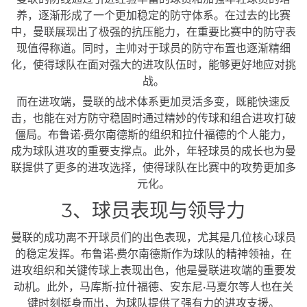
养，逐渐形成了一个更加稳定的防守体系。在过去的比赛
中，曼联展现出了极强的抗压能力，在重要比赛中的防守表
现值得称道。同时，主帅对于球员的防守布置也逐渐精细
化，使得球队在面对强大的进攻队伍时，能够更好地应对挑
战。
而在进攻端，曼联的战术体系更加灵活多变，既能快速反
击，也能在对方防守稳固时通过精妙的传球和组合进攻打破
僵局。布鲁诺·费尔南德斯的组织和拉什福德的个人能力，
成为球队进攻的重要支撑点。此外，年轻球员的成长也为曼
联提供了更多的进攻选择，使得球队在比赛中的攻势更加多
元化。
3、球员表现与领导力
曼联的成功离不开球员们的出色表现，尤其是几位核心球员
的稳定发挥。布鲁诺·费尔南德斯作为球队的精神领袖，在
进攻组织和关键传球上表现出色，他是曼联进攻端的重要发
动机。此外，马库斯·拉什福德、安东尼·马夏尔等人也在关
键时刻挺身而出，为球队提供了强有力的进攻支援。