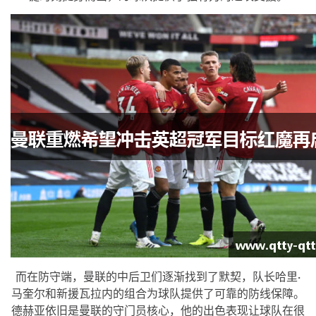
而在防守端，曼联的中后卫们逐渐找到了默契，队长哈里·
马奎尔和新援瓦拉内的组合为球队提供了可靠的防线保障。
德赫亚依旧是曼联的守门员核心，他的出色表现让球队在很