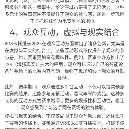
文化的气息。作为一座电竞重镇，卡托维兹的市民和游客也
积极参与到这一盛事中，给这座城市带来了无限活力。这种
多元化的赛事氛围不仅提升了观众的参与感，还进一步巩固
了卡托维兹作为电竞圣地的地位。
4、观众互动，虚拟与现实结合
IEM卡托维兹2025在观众互动方面做出了诸多创新，尤其是
在虚拟与现实的结合上。这些互动形式不仅提升了观众的参
与感，也让赛事更加富有趣味性。例如，赛事主办方推出了
AR（增强现实）技术的应用，观众可以通过自己的智能设
备与赛场上的比赛内容互动，增强了现场和线上观众的互动
体验。
此外，赛事期间，观众通过多平台互动，不仅可以投票预测
比赛的结果，还能参与竞猜活动，赢取丰厚的奖品。这种多
元化的互动方式为赛事增添了更多的娱乐性和互动性，也让
观众感受到了与选手同在赛场的独特体验。
虚拟与现实的结合，不仅仅局限于观众互动层面，还体现在
了赛事的传播上。赛事通过VR和360度直播技术，打破了传