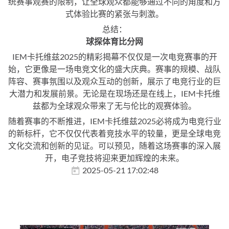
统赛事观赛的限制，让全球观众都能够通过不同的角度和方
式体验比赛的紧张与刺激。
总结：
球探体育比分网
IEM卡托维兹2025的精彩揭幕不仅仅是一次电竞赛事的开
始，它更像是一场电竞文化的盛大庆典。赛事的规模、战队
阵容、赛事氛围以及观众互动的创新，展示了电竞行业的巨
大潜力和发展前景。无论是在现场还是在线上，IEM卡托维
兹都为全球观众带来了无与伦比的观赛体验。
随着赛事的不断推进，IEM卡托维兹2025必将成为电竞行业
的新标杆，它不仅仅代表着竞技水平的较量，更是全球电竞
文化交流和创新的见证。可以预见，随着这场赛事的深入展
开，电子竞技将迎来更加辉煌的未来。
2025-05-21 17:02:48