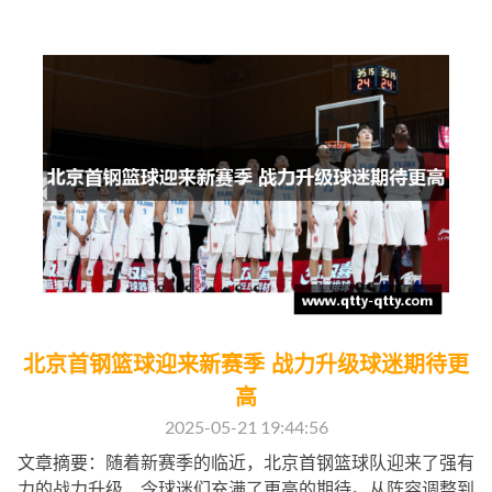
北京首钢篮球迎来新赛季 战力升级球迷期待更
高
2025-05-21 19:44:56
文章摘要：随着新赛季的临近，北京首钢篮球队迎来了强有
力的战力升级，令球迷们充满了更高的期待。从阵容调整到