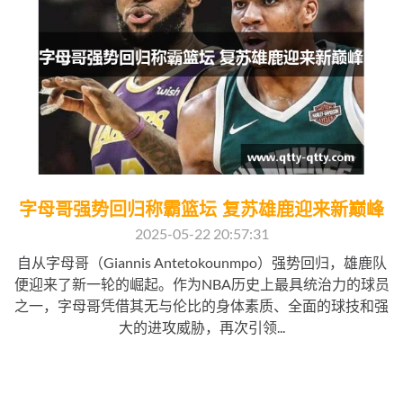
字母哥强势回归称霸篮坛 复苏雄鹿迎来新巅峰
2025-05-22 20:57:31
自从字母哥（Giannis Antetokounmpo）强势回归，雄鹿队
便迎来了新一轮的崛起。作为NBA历史上最具统治力的球员
之一，字母哥凭借其无与伦比的身体素质、全面的球技和强
大的进攻威胁，再次引领...