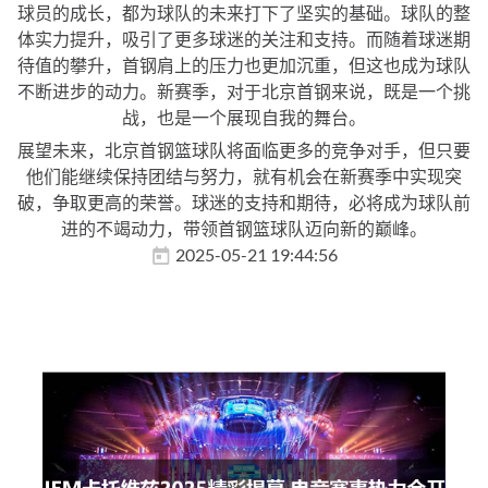
球员的成长，都为球队的未来打下了坚实的基础。球队的整
体实力提升，吸引了更多球迷的关注和支持。而随着球迷期
待值的攀升，首钢肩上的压力也更加沉重，但这也成为球队
不断进步的动力。新赛季，对于北京首钢来说，既是一个挑
战，也是一个展现自我的舞台。
展望未来，北京首钢篮球队将面临更多的竞争对手，但只要
他们能继续保持团结与努力，就有机会在新赛季中实现突
破，争取更高的荣誉。球迷的支持和期待，必将成为球队前
进的不竭动力，带领首钢篮球队迈向新的巅峰。
2025-05-21 19:44:56