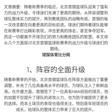
文章摘要：随着新赛季的临近，北京首钢篮球队迎来了强有
力的战力升级，令球迷们充满了更高的期待。从阵容调整到
球队整体实力的提升，再到教练团队的战略布局，首钢的每
一次改变都在向着更高的目标前进。球迷们期待着球队能够
在新赛季打出精彩表现，冲击更高的排名，甚至争夺冠军。
而这一切都离不开球员们的努力和教练团队的智慧。本文将
从几个方面探讨北京首钢篮球新赛季的战力升级与球迷们的
期待。
球探体育比分网
1、阵容的全面升级
随着新赛季的开始，北京首钢篮球队在阵容方面做出了重要
调整，补充了几位具备高水平的球员，为球队注入了新鲜血
液。在外援方面，首钢签下了一位具有NBA经验的球员，他
的加盟不仅提升了球队的进攻火力，也为防守端提供了更多
的选择。而本土球员的表现也值得关注，特别是年轻球员的
成长，给球队的整体实力带来了巨大的提升。