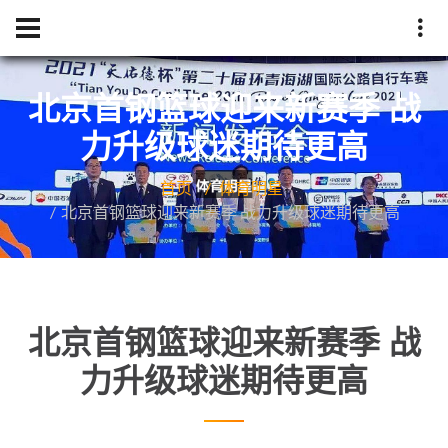
北京首钢篮球迎来新赛季 战
力升级球迷期待更高
首页
体育明星
北京首钢篮球迎来新赛季 战力升级球迷期待更高
北京首钢篮球迎来新赛季 战
力升级球迷期待更高