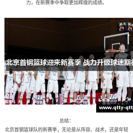
力，在新赛季中争取更加辉煌的成绩。
总结：
北京首钢篮球队的新赛季，无论是从阵容、战术，还是年轻