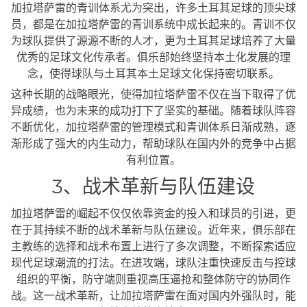
加拉塔萨雷的青训体系尤为突出，许多土耳其足球的顶尖球
员，都是在加拉塔萨雷的青训系统中成长起来的。青训不仅
为球队提供了源源不断的人才，更为土耳其足球培养了大量
优秀的足球文化传承者。俱乐部始终坚持本土化发展的理
念，使得球队与土耳其本土足球文化保持密切联系。
这种长期的战略眼光，使得加拉塔萨雷不仅在当下取得了优
异成绩，也为未来的成功打下了坚实的基础。随着球队阵容
不断优化，加拉塔萨雷的管理模式和青训体系日渐成熟，逐
渐形成了强大的内生动力，帮助球队在国内外的竞争中占据
有利位置。
3、战术革新与队伍建设
加拉塔萨雷的崛起不仅仅依靠资金的投入和球员的引进，更
在于其持续不断的战术革新与队伍建设。近年来，俱乐部在
主教练的选择和战术布置上进行了多次调整，不断探索适应
现代足球潮流的打法。在进攻端，球队注重快速反击与控球
组织的平衡，防守端则重视高压逼抢和整体防守的协同作
战。这一战术革新，让加拉塔萨雷在面对国内外强队时，能