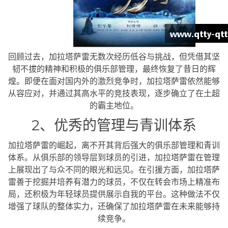
回顾过去，加拉塔萨雷无数次经历低谷与挑战，但凭借其坚
韧不拔的精神和积极的俱乐部管理，最终恢复了昔日的辉
煌。即便在面对国内外的激烈竞争时，加拉塔萨雷依然能够
从容应对，并通过其高水平的竞技表现，逐步确立了在土超
的霸主地位。
2、优秀的管理与青训体系
加拉塔萨雷的崛起，离不开其背后强大的俱乐部管理和青训
体系。从俱乐部的领导层到球员的引进，加拉塔萨雷在管理
上展现出了与众不同的眼光和远见。在引援方面，加拉塔萨
雷善于挖掘并培养有潜力的球员，不仅在转会市场上精准布
局，还积极为年轻球员提供展示自我的平台。这种做法不仅
增强了球队的整体实力，还确保了加拉塔萨雷在未来能够持
续竞争。