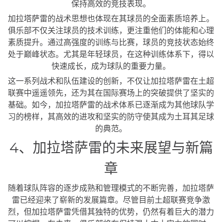
保持高效的竞技表现。
加拉塔萨雷的战术思想也体现在其球员的全面素质培养上。
俱乐部不仅关注球员的技术训练，更注重他们的体能和心理
素质提升。通过高强度的训练与比赛，球员的竞技状态始终
处于巅峰状态。尤其是年轻球员，在这种训练体系下，得以
快速成长，成为球队的重要力量。
这一系列战术和队伍建设的创新，不仅让加拉塔萨雷在土超
联赛中遥遥领先，还为其在国际赛场上的突破提供了坚实的
基础。如今，加拉塔萨雷的战术体系已逐渐成为其他球队学
习的榜样，其高效的进攻和坚实的防守使其成为土耳其足球
的典范。
4、加拉塔萨雷的未来展望与新篇
章
随着球队阵容的逐步成熟和管理模式的不断完善，加拉塔萨
雷已经迎来了崭新的发展篇章。尽管目前土超联赛竞争激
烈，但加拉塔萨雷凭借其独特的优势，仍然有着巨大的潜力