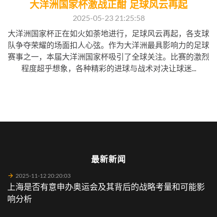
大洋洲国家杯激战正酣 足球风云再起
2025-05-23 21:25:58
大洋洲国家杯正在如火如荼地进行，足球风云再起，各支球
队争夺荣耀的场面扣人心弦。作为大洋洲最具影响力的足球
赛事之一，本届大洋洲国家杯吸引了全球关注。比赛的激烈
程度超乎想象，各种精彩的进球与战术对决让球迷...
最新新闻
2025-11-12 20:20:03
上海是否有意申办奥运会及其背后的战略考量和可能影
响分析