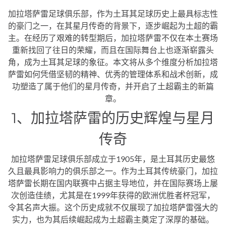
加拉塔萨雷足球俱乐部，作为土耳其足球历史上最具标志性
的豪门之一，在其星月传奇的背景下，逐步崛起为土超的霸
主。在经历了艰难的转型期后，加拉塔萨雷不仅在本土赛场
重新找回了往日的荣耀，而且在国际舞台上也逐渐崭露头
角，成为土耳其足球的象征。本文将从多个维度分析加拉塔
萨雷如何凭借坚韧的精神、优秀的管理体系和战术创新，成
功塑造了属于他们的星月传奇，并开启了土超霸主的新篇
章。
1、加拉塔萨雷的历史辉煌与星月
传奇
加拉塔萨雷足球俱乐部成立于1905年，是土耳其历史最悠
久且最具影响力的俱乐部之一。作为土耳其传统豪门，加拉
塔萨雷长期在国内联赛中占据主导地位，并在国际赛场上屡
次创造佳绩，尤其是在1999年获得的欧洲优胜者杯冠军，
令其名声大振。这个历史成就不仅展现了加拉塔萨雷强大的
实力，也为其后续崛起成为土超霸主奠定了深厚的基础。