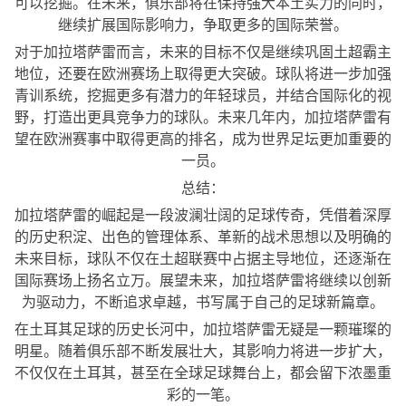
可以挖掘。在未来，俱乐部将在保持强大本土实力的同时，
继续扩展国际影响力，争取更多的国际荣誉。
对于加拉塔萨雷而言，未来的目标不仅是继续巩固土超霸主
地位，还要在欧洲赛场上取得更大突破。球队将进一步加强
青训系统，挖掘更多有潜力的年轻球员，并结合国际化的视
野，打造出更具竞争力的球队。未来几年内，加拉塔萨雷有
望在欧洲赛事中取得更高的排名，成为世界足坛更加重要的
一员。
总结：
加拉塔萨雷的崛起是一段波澜壮阔的足球传奇，凭借着深厚
的历史积淀、出色的管理体系、革新的战术思想以及明确的
未来目标，球队不仅在土超联赛中占据主导地位，还逐渐在
国际赛场上扬名立万。展望未来，加拉塔萨雷将继续以创新
为驱动力，不断追求卓越，书写属于自己的足球新篇章。
在土耳其足球的历史长河中，加拉塔萨雷无疑是一颗璀璨的
明星。随着俱乐部不断发展壮大，其影响力将进一步扩大，
不仅仅在土耳其，甚至在全球足球舞台上，都会留下浓墨重
彩的一笔。