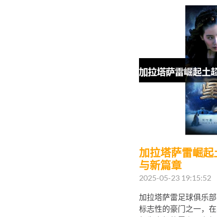
加拉塔萨雷崛起
与新篇章
2025-05-23 19:15:52
加拉塔萨雷足球俱乐部
标志性的豪门之一，在