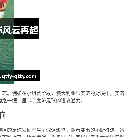
难忘。例如在小组赛阶段，澳大利亚与斐济的对决中，斐济
为之一振，显示了斐济足球的进攻潜力。
响
地区的足球发展产生了深远影响。随着赛事的不断推进，各