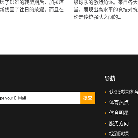
历了艰难的转型期后，加拉塔
级球队的激烈角逐。来自各大
新找回了往日的荣耀，而且在
堂，展现出高水平的竞技对抗
论是传统强队之间的...
导航
认识球探体
提交
pe your E-Mail
体育热点
体育明星
服务方向
找到球探