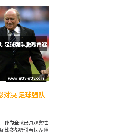
彩对决 足球强队
，作为全球最具观赏性
届比赛都吸引着世界顶