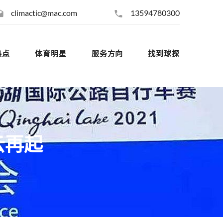
climactic@mac.com
13594780300
热点
体育明星
服务方向
找到球探
云再起