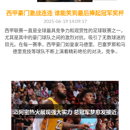
西甲豪门激战连连 谁能笑到最后捧起冠军奖杯
2025-06-19 14:09:17
西甲联赛一直是全球最具竞争力和观赏性的足球联赛之一，
尤其是其中的豪门球队之间的激烈对抗，吸引了无数球迷的
目光。在每一赛季，西甲豪门如皇家马德里、巴塞罗那和马
德里竞技等球队不断上演着精彩绝伦的对决，竞争...