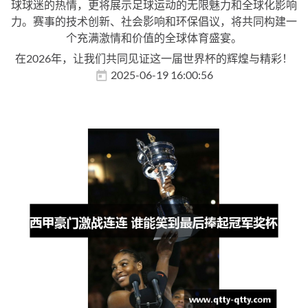
球球迷的热情，更将展示足球运动的无限魅力和全球化影响
力。赛事的技术创新、社会影响和环保倡议，将共同构建一
个充满激情和价值的全球体育盛宴。
在2026年，让我们共同见证这一届世界杯的辉煌与精彩！
2025-06-19 16:00:56