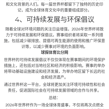
和文化背景的人们。每一届世界杯都留下了独特的历史印
记，成为全球体育文化中的重要组成部分。
4、可持续发展与环保倡议
随着全球对环境问题的关注日益增强，2026年世界杯将致
力于可持续发展和环保倡议。赛事组织者将采取一系列措
施，包括减少碳排放、提倡可再生能源的使用和推广环保意
识等，以减少赛事对环境的负面影响。
球探体育比分网
世界杯的可持续发展倡议不仅仅体现在赛事期间的环境保护
措施上，还包括对当地社区和经济的积极影响。赛事的举办
将带动基础设施建设和经济发展，为举办地区留下长远的社
会和经济遗产。
通过世界杯这一平台，全球将更加关注环境可持续性和社会
责任，促进国际社会在可持续发展领域的合作与共享。
总结：
2026年世界杯作为一场全球体育盛事，不仅将再次点燃全