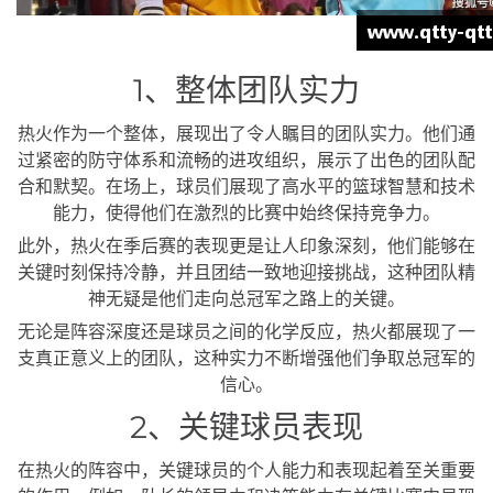
1、整体团队实力
热火作为一个整体，展现出了令人瞩目的团队实力。他们通
过紧密的防守体系和流畅的进攻组织，展示了出色的团队配
合和默契。在场上，球员们展现了高水平的篮球智慧和技术
能力，使得他们在激烈的比赛中始终保持竞争力。
此外，热火在季后赛的表现更是让人印象深刻，他们能够在
关键时刻保持冷静，并且团结一致地迎接挑战，这种团队精
神无疑是他们走向总冠军之路上的关键。
无论是阵容深度还是球员之间的化学反应，热火都展现了一
支真正意义上的团队，这种实力不断增强他们争取总冠军的
信心。
2、关键球员表现
在热火的阵容中，关键球员的个人能力和表现起着至关重要