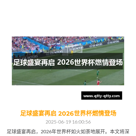
足球盛宴再启 2026世界杯燃情登场
2025-06-19 16:00:56
足球盛宴再启，2026年世界杯如火如荼地展开。本文将深