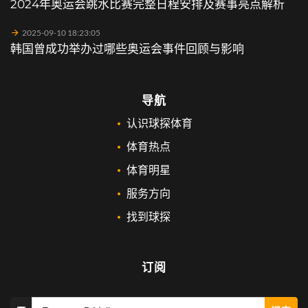
2024年奥运会跳水比赛完整日程安排及赛事亮点解析
2025-09-10 18:23:05
韩国曾成功举办过哪些奥运会事件回顾与影响
导航
认识球探体育
体育热点
体育明星
服务方向
找到球探
订阅