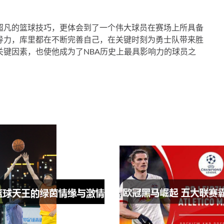
超凡的篮球技巧，更体会到了一个伟大球员在赛场上所具备
导力，库里都在不断完善自己，在关键时刻为勇士队带来胜
键因素，也使他成为了NBA历史上最具影响力的球员之