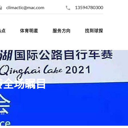
climactic@mac.com
13594780300
热点
体育明星
服务方向
找到球探
转全场瞩目
瞩目