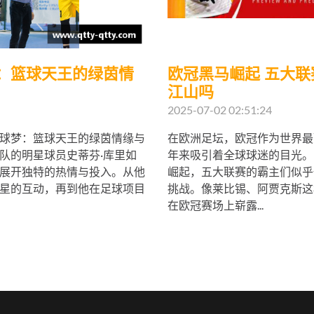
：篮球天王的绿茵情
欧冠黑马崛起 五大
江山吗
2025-07-02 02:51:24
球梦：篮球天王的绿茵情缘与
在欧洲足坛，欧冠作为世界最
队的明星球员史蒂芬·库里如
年来吸引着全球球迷的目光。
展开独特的热情与投入。从他
崛起，五大联赛的霸主们似乎
星的互动，再到他在足球项目
挑战。像莱比锡、阿贾克斯这
在欧冠赛场上崭露...