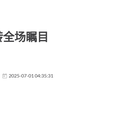
转全场瞩目
2025-07-01 04:35:31