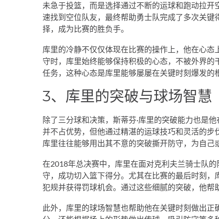
未急于投篮，而是选择通过不断的运球和跑动拉开
速找到空位队友，最终帮助勇士队完成了多次关键
择，成为比赛的胜负手。
库里的冷静不仅仅体现在比赛的操作上，他在心态
守时，库里始终能够保持积极的心态，不被外界的
任务，这种心态是库里能够屡屡在关键时刻爆发的
3、库里的突破与球场智慧
除了三分球和决策，斯蒂芬·库里的突破能力也是
并不占优势，但他通过精湛的运球技巧和灵活的步
库里往往能够用出其不意的突破撕开防守，为自己
在2018年总决赛中，库里在面对克利夫兰骑士队
守，成功切入篮下得分。尤其在比赛的最后时刻，
犯规并获得罚球机会。通过这些细腻的突破，他帮
此外，库里的球场智慧也帮助他在关键时刻做出正