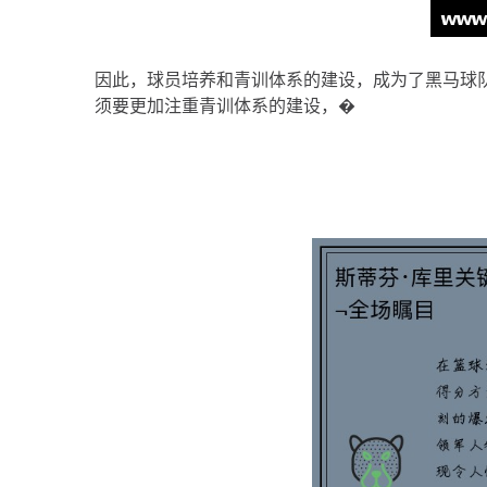
因此，球员培养和青训体系的建设，成为了黑马球
须要更加注重青训体系的建设，�