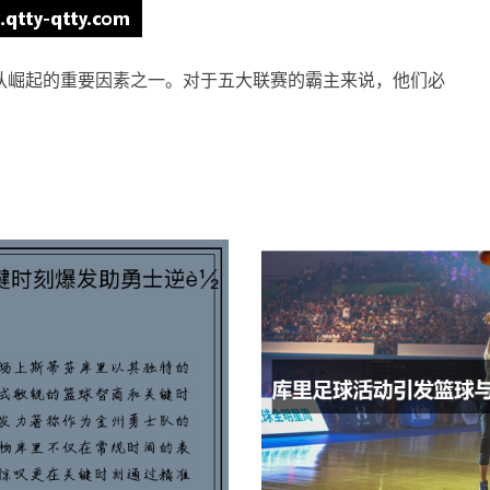
队崛起的重要因素之一。对于五大联赛的霸主来说，他们必