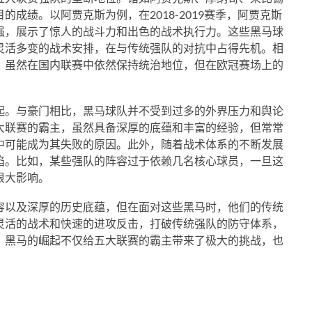
成绩。以阿贾克斯为例，在2018-2019赛季，阿贾克斯
强，展示了惊人的战斗力和出色的战术执行力。这些黑马球
灵活多变的战术安排，在与传统强队的对抗中占得先机。相
，虽然在国内联赛中依然保持统治地位，但在欧冠赛场上的
起。与豪门相比，黑马球队并不受到过多的外界压力和舆论
大联赛的霸主，虽然具备深厚的底蕴和丰富的经验，但常常
中可能成为其失败的原因。此外，随着战术体系的不断发展
陷。比如，某些强队的阵容过于依赖几名核心球员，一旦这
很大影响。
容以及深厚的历史底蕴，但在面对这些黑马时，他们的传统
灵活的战术和快速的进攻反击，打破传统强队的防守体系，
，黑马的崛起不仅给五大联赛的霸主带来了极大的挑战，也