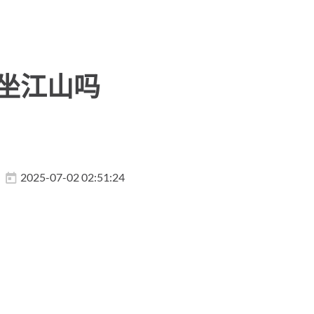
坐江山吗
2025-07-02 02:51:24