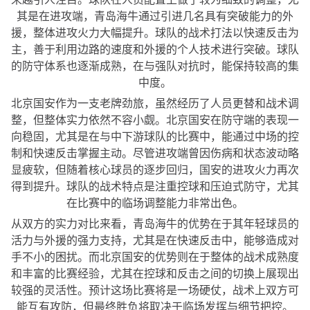
其是在进攻端，青岛海牛通过引进几名具有突破能力的外
援，整体进攻火力大幅提升。球队的战术打法以快速反击为
主，善于利用边路的速度和外援的个人技术进行突破。球队
的防守体系也逐渐成熟，在与强队对抗时，能保持较高的集
中度。
北京国安作为一支老牌劲旅，虽然经历了人员更替和战术调
整，但整体实力依然不容小觑。北京国安在防守端的表现一
向稳固，尤其是在与中下游球队的比赛中，能通过中场的控
制和快速反击掌握主动。尽管进攻端曾因伤病和状态波动略
显疲软，但随着核心球员的逐步回归，国安的进攻火力再次
得到提升。球队的战术特点是注重控球和压迫式防守，尤其
在比赛中的临场调整能力非常出色。
从双方的实力对比来看，青岛海牛的优势在于其年轻球员的
活力与外援的强力支持，尤其是在快速反击中，能够造成对
手不小的困扰。而北京国安的优势则在于整体的战术成熟度
和丰富的比赛经验，尤其在控球和反击之间的切换上展现出
较强的灵活性。预计这场比赛将是一场硬仗，战术上双方可
能互有攻防，但最终胜负将取决于临场发挥与细节把控。