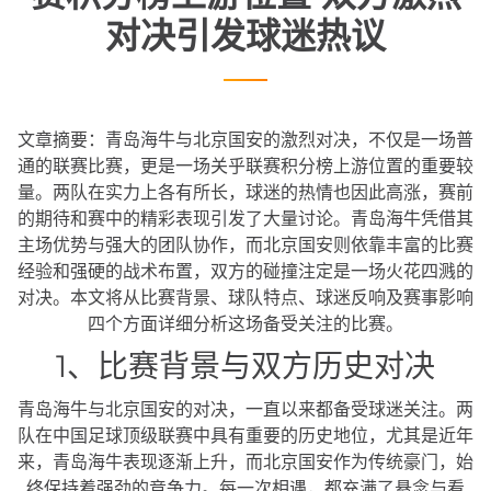
对决引发球迷热议
文章摘要：青岛海牛与北京国安的激烈对决，不仅是一场普
通的联赛比赛，更是一场关乎联赛积分榜上游位置的重要较
量。两队在实力上各有所长，球迷的热情也因此高涨，赛前
的期待和赛中的精彩表现引发了大量讨论。青岛海牛凭借其
主场优势与强大的团队协作，而北京国安则依靠丰富的比赛
经验和强硬的战术布置，双方的碰撞注定是一场火花四溅的
对决。本文将从比赛背景、球队特点、球迷反响及赛事影响
四个方面详细分析这场备受关注的比赛。
1、比赛背景与双方历史对决
青岛海牛与北京国安的对决，一直以来都备受球迷关注。两
队在中国足球顶级联赛中具有重要的历史地位，尤其是近年
来，青岛海牛表现逐渐上升，而北京国安作为传统豪门，始
终保持着强劲的竞争力。每一次相遇，都充满了悬念与看