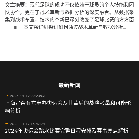
文章摘要：现代足球的成功不仅依赖于球员的个人技能和团
队协作，更在于战术革新与数据分析的深度融合。从数据采
集到战术布置，技术的革新已深刻改变了足球比赛的方方面
面。本文将详细探讨如何通过战术革新与数据分析...
最新新闻
2025-11-12 20:20:03
上海是否有意申办奥运会及其背后的战略考量和可能影
响分析
2025-11-12 18:47:24
2024年奥运会跳水比赛完整日程安排及赛事亮点解析