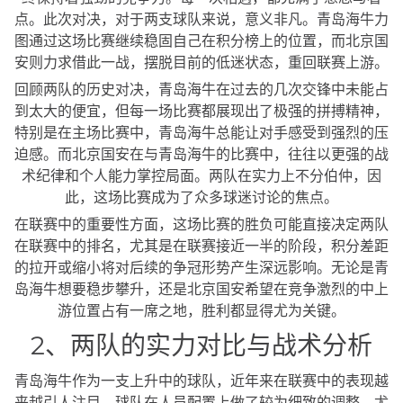
点。此次对决，对于两支球队来说，意义非凡。青岛海牛力
图通过这场比赛继续稳固自己在积分榜上的位置，而北京国
安则力求借此一战，摆脱目前的低迷状态，重回联赛上游。
回顾两队的历史对决，青岛海牛在过去的几次交锋中未能占
到太大的便宜，但每一场比赛都展现出了极强的拼搏精神，
特别是在主场比赛中，青岛海牛总能让对手感受到强烈的压
迫感。而北京国安在与青岛海牛的比赛中，往往以更强的战
术纪律和个人能力掌控局面。两队在实力上不分伯仲，因
此，这场比赛成为了众多球迷讨论的焦点。
在联赛中的重要性方面，这场比赛的胜负可能直接决定两队
在联赛中的排名，尤其是在联赛接近一半的阶段，积分差距
的拉开或缩小将对后续的争冠形势产生深远影响。无论是青
岛海牛想要稳步攀升，还是北京国安希望在竞争激烈的中上
游位置占有一席之地，胜利都显得尤为关键。
2、两队的实力对比与战术分析
青岛海牛作为一支上升中的球队，近年来在联赛中的表现越
来越引人注目。球队在人员配置上做了较为细致的调整，尤