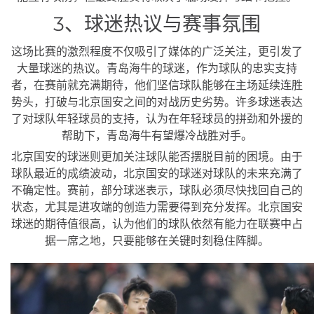
3、球迷热议与赛事氛围
这场比赛的激烈程度不仅吸引了媒体的广泛关注，更引发了
大量球迷的热议。青岛海牛的球迷，作为球队的忠实支持
者，在赛前就充满期待，他们坚信球队能够在主场延续连胜
势头，打破与北京国安之间的对战历史劣势。许多球迷表达
了对球队年轻球员的支持，认为在年轻球员的拼劲和外援的
帮助下，青岛海牛有望爆冷战胜对手。
北京国安的球迷则更加关注球队能否摆脱目前的困境。由于
球队最近的成绩波动，北京国安的球迷对球队的未来充满了
不确定性。赛前，部分球迷表示，球队必须尽快找回自己的
状态，尤其是进攻端的创造力需要得到充分发挥。北京国安
球迷的期待值很高，认为他们的球队依然有能力在联赛中占
据一席之地，只要能够在关键时刻稳住阵脚。