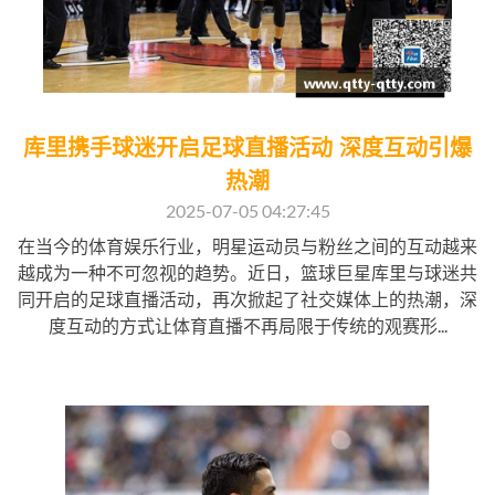
库里携手球迷开启足球直播活动 深度互动引爆
热潮
2025-07-05 04:27:45
在当今的体育娱乐行业，明星运动员与粉丝之间的互动越来
越成为一种不可忽视的趋势。近日，篮球巨星库里与球迷共
同开启的足球直播活动，再次掀起了社交媒体上的热潮，深
度互动的方式让体育直播不再局限于传统的观赛形...