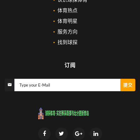
体育热点
体育明星
服务方向
找到球探
订阅
提交
Type your E-Mail