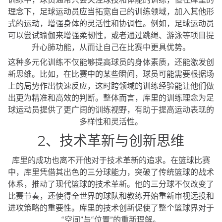
理念下，足球运动员应当拓宽自己的训练领域，加入其他形
式的运动，增强身体的灵活性和协调性。例如，足球运动员
可以尝试瑜伽来增强柔韧性，或者通过跳绳、游泳等项目提
升心肺功能，从而让自己在比赛中更具优势。
这种多元化训练不仅能够提高球员的身体素质，还能激发创
新思维。比如，在比赛中的某些瞬间，球员可能需要根据场
上的局势作出快速反应，这时跨领域的训练经验能让他们做
出更为精准和高效的判断。整体而言，库里的训练理念为足
球运动员提供了更广阔的训练视野，有助于提高运动表现的
多样性和灵活性。
2、技术革新与创新思维
库里的成功也离不开他对于技术革新的追求。在篮球比赛
中，库里凭借其出色的三分球能力，突破了传统篮球的战术
体系，推动了现代篮球的技术革新。他的三分球不仅改变了
比赛节奏，还使得全世界的球队和教练开始重新审视远投和
进攻策略的重要性。库里的技术创新促使了整个篮球界对于
“空间”与“位置”的重新理解。