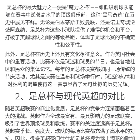
足总杯的最大魅力之一便是“魔力之杯”——即低级别球队能
够在赛事中逆袭高水平的顶级俱乐部，这种“黑马奇迹”在历
史中屡见不鲜。无论是伯恩茅斯击败曼联，还是诺里奇城逆
袭阿森纳，足总杯为这些小球队提供了难得的机会和平台，
打破了英超球队之间的等级差距，体现了足球比赛的不确定
性和公平性。
此外，足总杯在历史上还具有文化象征意义。作为英国社会
中的重要活动，比赛不仅是球迷和球员的节日，也是各地社
区和民众的集体记忆。每年的足总杯决赛都如同一场传统的
节庆活动，尤其是决赛在温布利球场举行时，球迷的热情和
对胜利的渴望使得这一赛事具备了无可比拟的历史光辉。
2、足总杯与现代英超的对比
随着英超联赛的商业化发展，足总杯的竞争力逐渐面临着巨
大的挑战。英超作为全球最富有、最具影响力的足球联赛，
吸引了世界顶级球员和教练，赛事的关注度远高于足总杯。
英超赛季长、强度大，球队的每场比赛都充满了高水平的对
抗，因此，很多英超豪门往往将足总杯视为锦上添花的附加