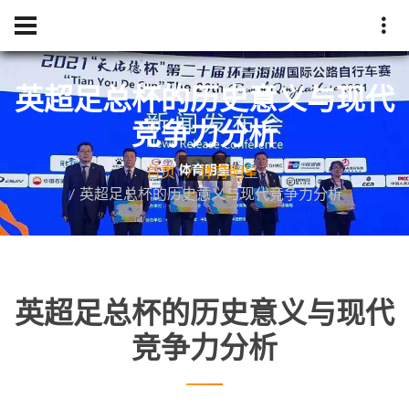
英超足总杯的历史意义与现代
竞争力分析
首页
体育明星
英超足总杯的历史意义与现代竞争力分析
英超足总杯的历史意义与现代
竞争力分析