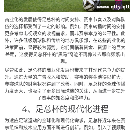
商业化的发展使得足总杯的时间安排、赛事节奏以及对阵队
伍的选择都受到了一定的影响。例如，赛事转播时间的安排
更多考虑电视观众的收视需求，而非赛事本身的公平性。此
外，许多低级别球队和传统的地方俱乐部，在这些商业化的
决策面前，显得较为弱势。它们面临着资金、资源上的巨大
差距，这使得足总杯中的“黑马”奇迹不再像过去那样频繁出
现。
尽管如此，足总杯的商业化发展也带来了其现代竞争力的提
升。通过大量的广告收入和赞助，赛事的奖金池得以扩大，
参赛球队的财务状况得到了改善。同时，足总杯的全球传播
力度更大，也吸引了更多国际球迷的关注，从而进一步提升
了赛事的知名度和影响力。
4、足总杯的现代化进程
为适应足球运动的全球化和现代化需求，足总杯近年来在赛
事组织和技术应用方面不断进行创新。例如，引入了视频助