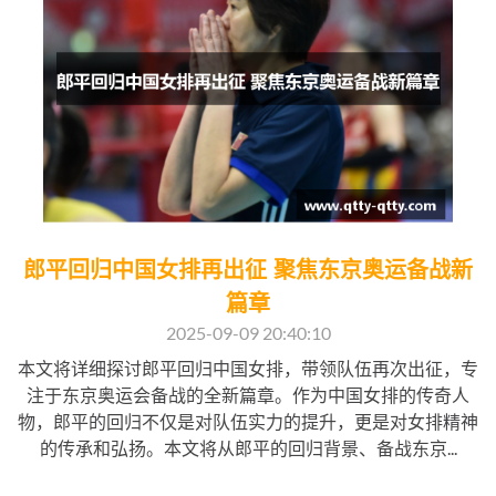
郎平回归中国女排再出征 聚焦东京奥运备战新
篇章
2025-09-09 20:40:10
本文将详细探讨郎平回归中国女排，带领队伍再次出征，专
注于东京奥运会备战的全新篇章。作为中国女排的传奇人
物，郎平的回归不仅是对队伍实力的提升，更是对女排精神
的传承和弘扬。本文将从郎平的回归背景、备战东京...