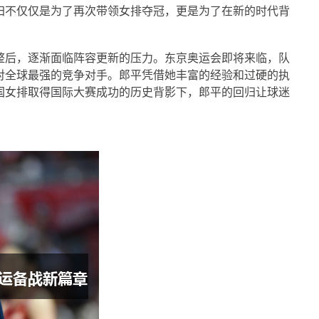
归不仅仅是为了再次带领女排夺冠，更是为了在新的时代背
整后，逐渐面临阵容更新的压力。东京奥运会即将来临，队
对全球最强的竞争对手。郎平凭借她丰富的经验和过硬的执
国女排取得国际大赛成功的历史背影下，郎平的回归让球迷