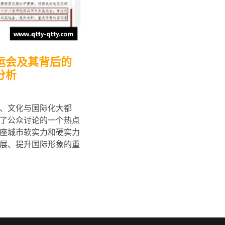
运会及其背后的
分析
、文化与国际化大都
了公众讨论的一个热点
座城市软实力和硬实力
展、提升国际形象的重