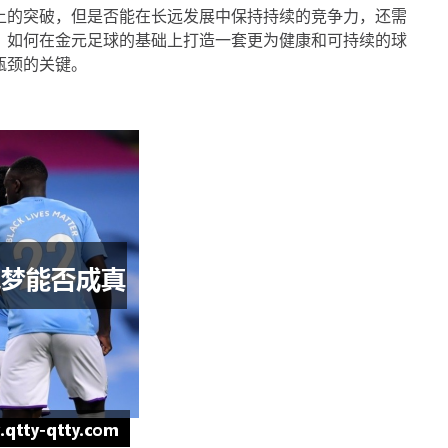
上的突破，但是否能在长远发展中保持持续的竞争力，还需
，如何在金元足球的基础上打造一套更为健康和可持续的球
瓶颈的关键。