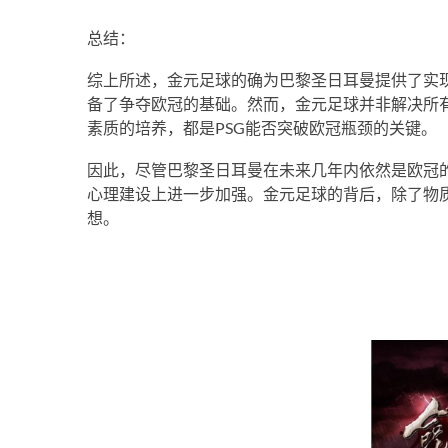
总结：
综上所述，金元足球的确为巴黎圣日耳曼提供了实
备了争夺欧冠的基础。然而，金元足球并非解决所
素质的培养，都是PSG能否突破欧冠瓶颈的关键。
因此，尽管巴黎圣日耳曼在未来几年内依然是欧冠
心理建设上进一步加强。金元足球的背后，除了物
想。