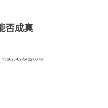
能否成真
2025-02-14 22:00:46