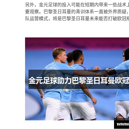
另外，金元足球的投入可能在短期内带来一些战术
要观察。巴黎圣日耳曼的青训体系一直被外界质疑
队运营模式，将是巴黎圣日耳曼未来能否打破欧冠