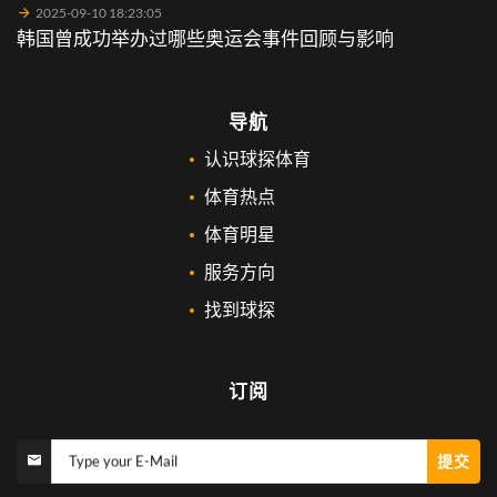
2025-09-10 18:23:05
韩国曾成功举办过哪些奥运会事件回顾与影响
导航
认识球探体育
体育热点
体育明星
服务方向
找到球探
订阅
提交
Type your E-Mail