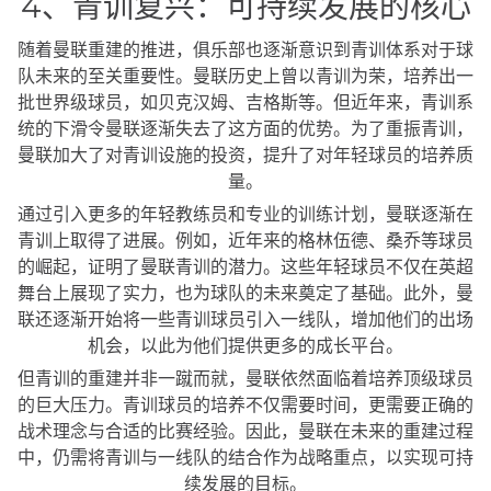
4、青训复兴：可持续发展的核心
随着曼联重建的推进，俱乐部也逐渐意识到青训体系对于球
队未来的至关重要性。曼联历史上曾以青训为荣，培养出一
批世界级球员，如贝克汉姆、吉格斯等。但近年来，青训系
统的下滑令曼联逐渐失去了这方面的优势。为了重振青训，
曼联加大了对青训设施的投资，提升了对年轻球员的培养质
量。
通过引入更多的年轻教练员和专业的训练计划，曼联逐渐在
青训上取得了进展。例如，近年来的格林伍德、桑乔等球员
的崛起，证明了曼联青训的潜力。这些年轻球员不仅在英超
舞台上展现了实力，也为球队的未来奠定了基础。此外，曼
联还逐渐开始将一些青训球员引入一线队，增加他们的出场
机会，以此为他们提供更多的成长平台。
但青训的重建并非一蹴而就，曼联依然面临着培养顶级球员
的巨大压力。青训球员的培养不仅需要时间，更需要正确的
战术理念与合适的比赛经验。因此，曼联在未来的重建过程
中，仍需将青训与一线队的结合作为战略重点，以实现可持
续发展的目标。