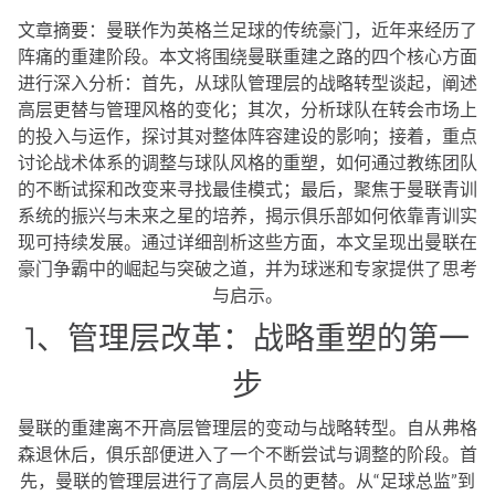
文章摘要：曼联作为英格兰足球的传统豪门，近年来经历了
阵痛的重建阶段。本文将围绕曼联重建之路的四个核心方面
进行深入分析：首先，从球队管理层的战略转型谈起，阐述
高层更替与管理风格的变化；其次，分析球队在转会市场上
的投入与运作，探讨其对整体阵容建设的影响；接着，重点
讨论战术体系的调整与球队风格的重塑，如何通过教练团队
的不断试探和改变来寻找最佳模式；最后，聚焦于曼联青训
系统的振兴与未来之星的培养，揭示俱乐部如何依靠青训实
现可持续发展。通过详细剖析这些方面，本文呈现出曼联在
豪门争霸中的崛起与突破之道，并为球迷和专家提供了思考
与启示。
1、管理层改革：战略重塑的第一
步
曼联的重建离不开高层管理层的变动与战略转型。自从弗格
森退休后，俱乐部便进入了一个不断尝试与调整的阶段。首
先，曼联的管理层进行了高层人员的更替。从“足球总监”到