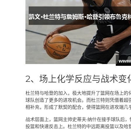
2、场上化学反应与战术变
杜兰特与哈登的加入，极大地提升了篮网在场上的
球队创造了更多的进攻机会。而杜兰特则凭借着超
相补充，形成了默契的配合，使得篮网在进攻端几
战术层面上，篮网主帅史蒂夫·纳什在接手球队后
投篮和快速反击上。杜兰特的中远距离投篮以及哈