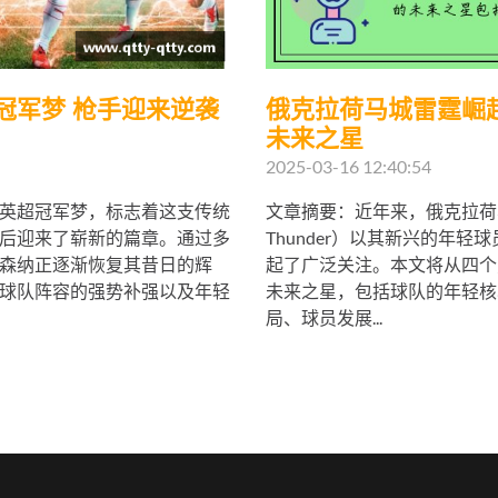
冠军梦 枪手迎来逆袭
俄克拉荷马城雷霆崛起
未来之星
2025-03-16 12:40:54
英超冠军梦，标志着这支传统
文章摘要：近年来，俄克拉荷
后迎来了崭新的篇章。通过多
Thunder）以其新兴的年
森纳正逐渐恢复其昔日的辉
起了广泛关注。本文将从四个
球队阵容的强势补强以及年轻
未来之星，包括球队的年轻核
局、球员发展...