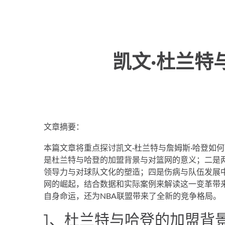
凯文·杜兰特
文章摘要：
本篇文章将重点探讨凯文·杜兰特与詹姆斯·哈登如
是杜兰特与哈登的加盟背景与对篮网的意义；二是
领导力与对球队文化的塑造；四是伤病与队伍发展
网的崛起，结合数据和实际案例来解读这一变革带
自身命运，还为NBA联盟带来了全新的竞争格局。
1、杜兰特与哈登的加盟背