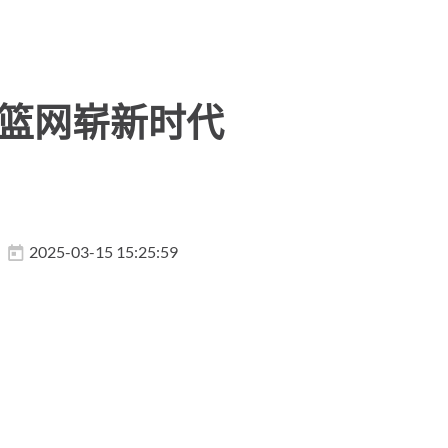
林篮网崭新时代
2025-03-15 15:25:59