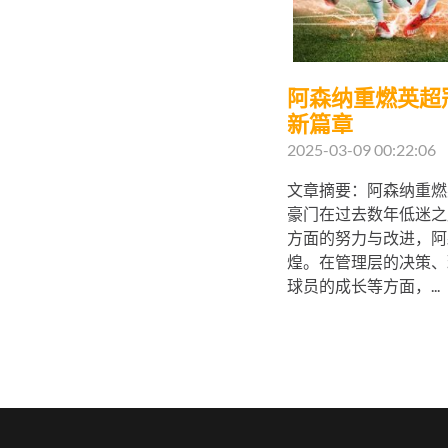
阿森纳重燃英超
新篇章
2025-03-09 00:22:06
文章摘要：阿森纳重燃
豪门在过去数年低迷之
方面的努力与改进，阿
煌。在管理层的决策、
球员的成长等方面，...