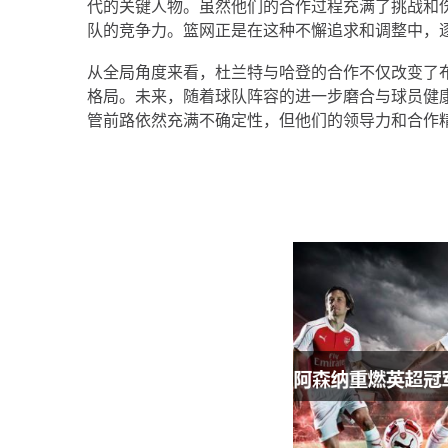
代的关键人物。虽然他们的合作过程充满了挑战和
队的竞争力。篮网正是在这种不懈追求和调整中，
从全局角度来看，杜兰特与哈登的合作不仅改变了布
格局。未来，随着球队阵容的进一步磨合与球员健
管前路依然充满不确定性，但他们的领导力和合作