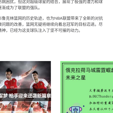
伤病困扰，但这对超级球星的结合，展现了极强的潜力和球
逐渐成为了联盟的强队。
鲁克林篮网的历史轨迹，也为NBA联盟带来了全新的对抗
康问题的改善，篮网无疑将继续向着总冠军的目标迈进。尽
精神，已经为这支球队注入了坚不可摧的动力。