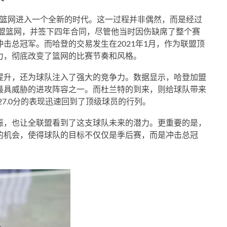
林篮网进入一个全新的时代。这一过程并非偶然，而是经过
加盟篮网，并签下四年合同，尽管他当时因伤缺席了整个赛
击总冠军。而哈登的交易发生在2021年1月，作为联盟顶
力，彻底改变了篮网的比赛节奏和风格。
提升，还为球队注入了强大的竞争力。数据显示，哈登加盟
最具威胁的进攻阵容之一。而杜兰特的到来，则给球队带来
27.0分的表现迅速回到了顶级球员的行列。
振，也让全联盟看到了这支球队未来的潜力。更重要的是，
的机会，使得球队的目标不仅仅是季后赛，而是冲击总冠