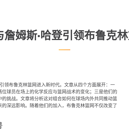
与詹姆斯·哈登引领布鲁克
何引领布鲁克林篮网进入新时代。文章从四个方面展开：一
两位球员在场上的化学反应与篮网战术的变化；三是他们的
中的挑战。文章将分析这对组合如何在球场内外共同推动篮
来的深远影响。随着他们的加入，布鲁克林篮网不仅改变了
景