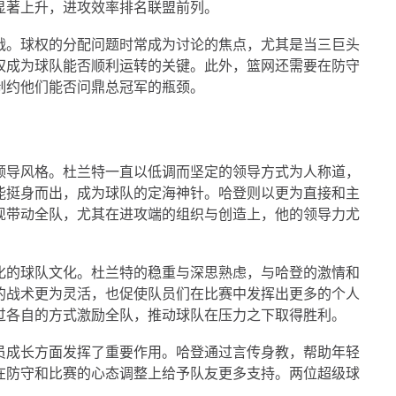
显著上升，进攻效率排名联盟前列。
战。球权的分配问题时常成为讨论的焦点，尤其是当三巨头
权成为球队能否顺利运转的关键。此外，篮网还需要在防守
制约他们能否问鼎总冠军的瓶颈。
领导风格。杜兰特一直以低调而坚定的领导方式为人称道，
能挺身而出，成为球队的定海神针。哈登则以更为直接和主
现带动全队，尤其在进攻端的组织与创造上，他的领导力尤
化的球队文化。杜兰特的稳重与深思熟虑，与哈登的激情和
的战术更为灵活，也促使队员们在比赛中发挥出更多的个人
过各自的方式激励全队，推动球队在压力之下取得胜利。
员成长方面发挥了重要作用。哈登通过言传身教，帮助年轻
在防守和比赛的心态调整上给予队友更多支持。两位超级球