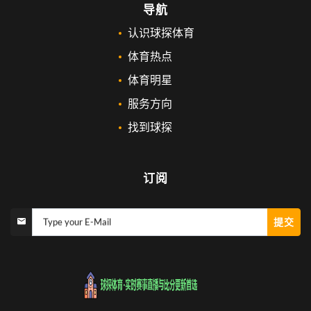
导航
认识球探体育
体育热点
体育明星
服务方向
找到球探
订阅
提交
Type your E-Mail