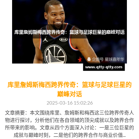
库里詹姆斯梅西跨界传奇：篮球与足球巨星的
巅峰对话
2025-03-16 15:02:26
文章摘要：本文围绕库里、詹姆斯和梅西这三位跨界传奇人
物进行探讨，分析他们在各自领域的顶尖成就以及跨界合作
所带来的影响。文章从四个方面深入讨论：一是三位巨星的
成就与巅峰时刻，二是他们的跨界合作与商业价值...