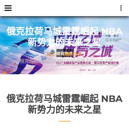
俄克拉荷马城雷霆崛起 NBA
新势力的未来之星
首页
体育热点
俄克拉荷马城雷霆崛起 NBA新势力的未来之星
俄克拉荷马城雷霆崛起 NBA
新势力的未来之星