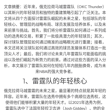
文章摘要：近年来，俄克拉荷马城雷霆队（OKC Thunder）
以其新兴的年轻球员和独特的重建策略引起了广泛关注。本
文将从四个方面探讨雷霆队崛起的未来之星，包括球队的年
轻核心、管理层的战略布局、球员发展及培养体系，以及未
来前景与挑战。首先，我们将分析雷霆队如何通过一系列成
功的选秀和交易，积累了一批极具潜力的年轻球员；其次，
探讨球队管理层如何通过精准的战略眼光进行重建；接着，
本文还将关注球队如何通过高效的球员发展体系打造出一批
顶尖人才；最后，我们将讨论未来几年雷霆队可能面临的挑
战以及他们崛起为新势力的前景。通过对这些方面的深入分
析，本文展示了雷霆队如何在短短几年内脱胎换骨，成为未
来NBA的强大竞争者。
1、雷霆队的年轻核心
俄克拉荷马城雷霆的未来之星，最显著的特点就是其年轻的
阵容。近年来，雷霆队在选秀中拥有多个高顺位选秀权，这
使得他们能够积累大量的年轻天才。以2021年选秀为例，
雷霆队选中了法国年轻控卫吉迪（Josh Giddey），他的全