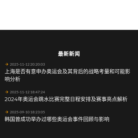
最新新闻
2025-11-12 20:20:03
上海是否有意申办奥运会及其背后的战略考量和可能影
响分析
2025-11-12 18:47:24
2024年奥运会跳水比赛完整日程安排及赛事亮点解析
2025-09-10 18:23:05
韩国曾成功举办过哪些奥运会事件回顾与影响