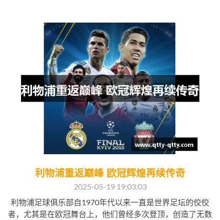
利物浦重返巅峰 欧冠辉煌再续传奇
2025-05-19 19:03:03
利物浦足球俱乐部自1970年代以来一直是世界足坛的佼佼
者，尤其是在欧冠舞台上，他们曾经多次登顶，创造了无数