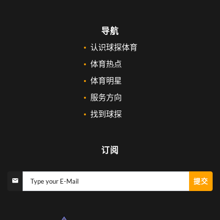
导航
认识球探体育
体育热点
体育明星
服务方向
找到球探
订阅
提交
Type your E-Mail