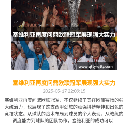
塞维利亚再度问鼎欧联冠军展现强大实力
2025-05-17 22:09:15
塞维利亚再度问鼎欧联冠军，不仅延续了其在欧洲赛场的强
大统治力，也展现了这支西甲劲旅的顽强拼搏精神和出色的
竞技状态。从球队的战术布局到球员的个人表现，从教练的
调度能力到球队的团队协作，塞维利亚的成功可以...