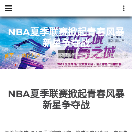
NBA夏季联赛掀起青春风暴
新星争夺战
首页
体育热点
NBA夏季联赛掀起青春风暴新星争夺战
NBA夏季联赛掀起青春风暴
新星争夺战