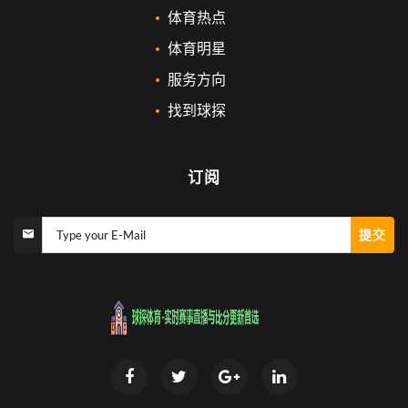
体育热点
体育明星
服务方向
找到球探
订阅
提交
Type your E-Mail