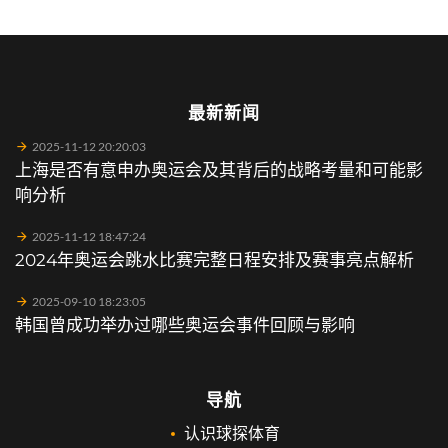
最新新闻
2025-11-12 20:20:03
上海是否有意申办奥运会及其背后的战略考量和可能影
响分析
2025-11-12 18:47:24
2024年奥运会跳水比赛完整日程安排及赛事亮点解析
2025-09-10 18:23:05
韩国曾成功举办过哪些奥运会事件回顾与影响
导航
认识球探体育