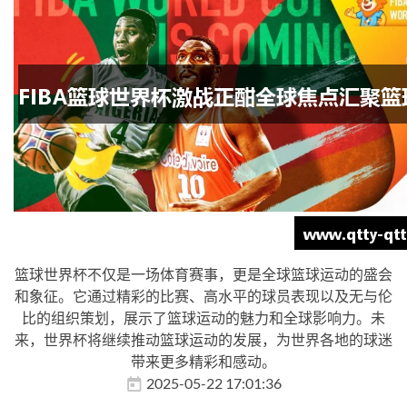
篮球世界杯不仅是一场体育赛事，更是全球篮球运动的盛会
和象征。它通过精彩的比赛、高水平的球员表现以及无与伦
比的组织策划，展示了篮球运动的魅力和全球影响力。未
来，世界杯将继续推动篮球运动的发展，为世界各地的球迷
带来更多精彩和感动。
2025-05-22 17:01:36