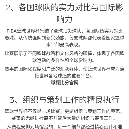
2、各国球队的实力对比与国际影
响力
FIBA篮球世界杯集结了全球顶尖球队，各国队伍实力对比
悬殊。从传统强队到新兴劲旅，每支球队都代表着国家篮球
水平的最高表现。
比赛展示了不同篮球战略和文化风格的碰撞，体现了各国篮
球运动的多样性和全球影响力。
赛事的国际化程度和广泛的观众群体，使篮球世界杯成为连
接世界各地球迷的重要平台。
球探比分官网
3、组织与策划工作的精良执行
篮球世界杯不仅是一场比赛，更是组织与策划工作的典范。
赛事的无缝进行离不开背后大量的组织与筹备工作。
从赛程安排到场馆设施，每一个细节都经过精心设计和准