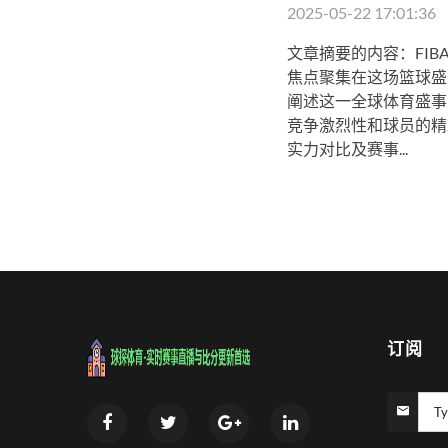
2025-05-22 17:01:36
文章摘要的内容：FI
焦点聚集在这场篮球盛
阐述这一全球体育盛事
竞争激烈性和球员的精
实力对比及赛事...
订阅
Ty