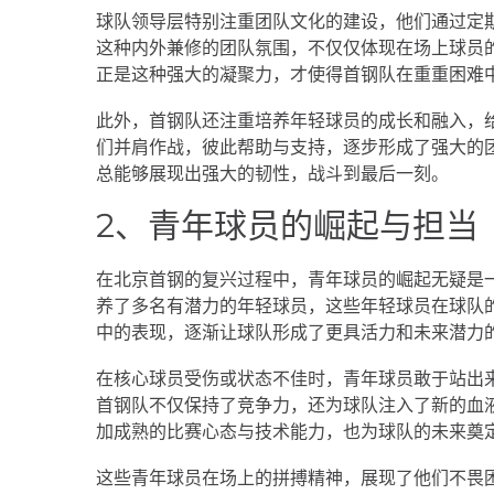
球队领导层特别注重团队文化的建设，他们通过定
这种内外兼修的团队氛围，不仅仅体现在场上球员
正是这种强大的凝聚力，才使得首钢队在重重困难
此外，首钢队还注重培养年轻球员的成长和融入，
们并肩作战，彼此帮助与支持，逐步形成了强大的
总能够展现出强大的韧性，战斗到最后一刻。
2、青年球员的崛起与担当
在北京首钢的复兴过程中，青年球员的崛起无疑是
养了多名有潜力的年轻球员，这些年轻球员在球队
中的表现，逐渐让球队形成了更具活力和未来潜力
在核心球员受伤或状态不佳时，青年球员敢于站出
首钢队不仅保持了竞争力，还为球队注入了新的血
加成熟的比赛心态与技术能力，也为球队的未来奠
这些青年球员在场上的拼搏精神，展现了他们不畏