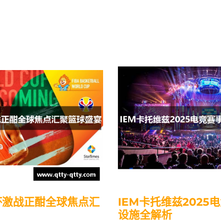
界杯激战正酣全球焦点汇
IEM卡托维兹2025
设施全解析