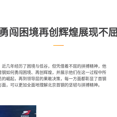
勇闯困境再创辉煌展现不
，近几年经历了困境与低谷，但凭借着不屈的拼搏精神，他
首钢如何勇闯困境、再创辉煌，并展示他们在这一过程中所
员的崛起，再到领导层的果敢决策，每一方面都彰显了首钢
方面，可以更加全面地理解北京首钢的坚韧与拼搏精神。