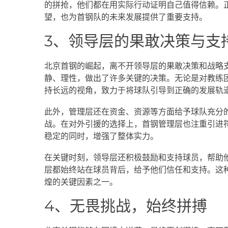
的拼抢，他们都在用实际行动证明自己值得信赖。
望，也为首钢队的未来发展提供了重要支持。
3、领导层的果敢决策与支
北京首钢的崛起，离不开领导层的果敢决策和战略
静、理性，做出了许多关键的决策。无论是对教练
持长远的视角，致力于将球队引导到正确的发展轨
此外，管理层还在资金、资源等方面给予球队充分
战。在对外引援的选择上，首钢管理层也注重引进
稳定的同时，增强了整体实力。
在关键时刻，领导层还积极鼓励和支持球员，帮助
层都始终站在球员背后，给予他们信任和支持。这
煌的关键因素之一。
4、无畏挑战，始终拼搏