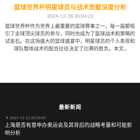
篮球世界杯明星球员与战术贡献深度分析
2024-12-28 20:04:22
篮球世界杯作为世界上最重要的篮球赛事之一，每一届都吸
引了全球顶尖球员的参与，同时也成为了篮球战术和策略的
试金石。在这场盛大的篮球盛宴中，明星球员的个人表现和
球队整体战术的配合往往决定了比赛的胜负。本文...
最新新闻
2025-11-12 20:20:03
上海是否有意申办奥运会及其背后的战略考量和可能影
响分析