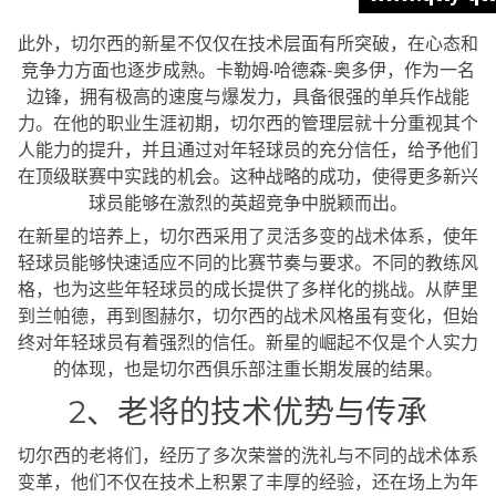
此外，切尔西的新星不仅仅在技术层面有所突破，在心态和
竞争力方面也逐步成熟。卡勒姆·哈德森-奥多伊，作为一名
边锋，拥有极高的速度与爆发力，具备很强的单兵作战能
力。在他的职业生涯初期，切尔西的管理层就十分重视其个
人能力的提升，并且通过对年轻球员的充分信任，给予他们
在顶级联赛中实践的机会。这种战略的成功，使得更多新兴
球员能够在激烈的英超竞争中脱颖而出。
在新星的培养上，切尔西采用了灵活多变的战术体系，使年
轻球员能够快速适应不同的比赛节奏与要求。不同的教练风
格，也为这些年轻球员的成长提供了多样化的挑战。从萨里
到兰帕德，再到图赫尔，切尔西的战术风格虽有变化，但始
终对年轻球员有着强烈的信任。新星的崛起不仅是个人实力
的体现，也是切尔西俱乐部注重长期发展的结果。
2、老将的技术优势与传承
切尔西的老将们，经历了多次荣誉的洗礼与不同的战术体系
变革，他们不仅在技术上积累了丰厚的经验，还在场上为年