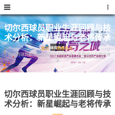
切尔西球员职业生涯回顾与技
术分析：新星崛起与老将传承
首页
体育热点
切尔西球员职业生涯回顾与技术分析：新星崛起与老将传
承
切尔西球员职业生涯回顾与技
术分析：新星崛起与老将传承