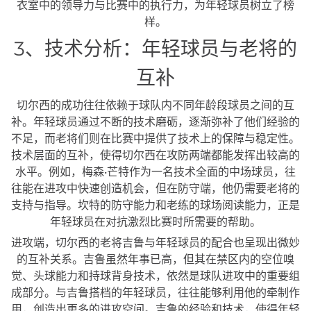
衣室中的领导力与比赛中的执行力，为年轻球员树立了榜
样。
3、技术分析：年轻球员与老将的
互补
切尔西的成功往往依赖于球队内不同年龄段球员之间的互
补。年轻球员通过不断的技术磨砺，逐渐弥补了他们经验的
不足，而老将们则在比赛中提供了技术上的保障与稳定性。
技术层面的互补，使得切尔西在攻防两端都能发挥出较高的
水平。例如，梅森·芒特作为一名技术全面的中场球员，往
往能在进攻中快速创造机会，但在防守端，他仍需要老将的
支持与指导。坎特的防守能力和老练的球场阅读能力，正是
年轻球员在对抗激烈比赛时所需要的帮助。
进攻端，切尔西的老将吉鲁与年轻球员的配合也呈现出微妙
的互补关系。吉鲁虽然年事已高，但其在禁区内的空位嗅
觉、头球能力和持球背身技术，依然是球队进攻中的重要组
成部分。与吉鲁搭档的年轻球员，往往能够利用他的牵制作
用，创造出更多的进攻空间。吉鲁的经验和技术，使得年轻