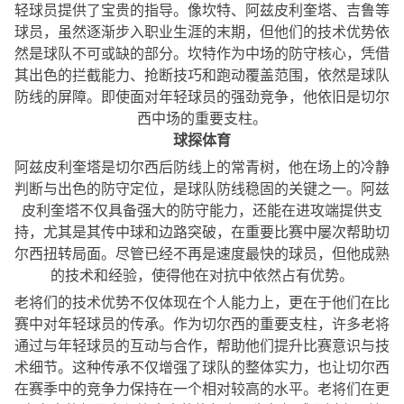
轻球员提供了宝贵的指导。像坎特、阿兹皮利奎塔、吉鲁等
球员，虽然逐渐步入职业生涯的末期，但他们的技术优势依
然是球队不可或缺的部分。坎特作为中场的防守核心，凭借
其出色的拦截能力、抢断技巧和跑动覆盖范围，依然是球队
防线的屏障。即使面对年轻球员的强劲竞争，他依旧是切尔
西中场的重要支柱。
球探体育
阿兹皮利奎塔是切尔西后防线上的常青树，他在场上的冷静
判断与出色的防守定位，是球队防线稳固的关键之一。阿兹
皮利奎塔不仅具备强大的防守能力，还能在进攻端提供支
持，尤其是其传中球和边路突破，在重要比赛中屡次帮助切
尔西扭转局面。尽管已经不再是速度最快的球员，但他成熟
的技术和经验，使得他在对抗中依然占有优势。
老将们的技术优势不仅体现在个人能力上，更在于他们在比
赛中对年轻球员的传承。作为切尔西的重要支柱，许多老将
通过与年轻球员的互动与合作，帮助他们提升比赛意识与技
术细节。这种传承不仅增强了球队的整体实力，也让切尔西
在赛季中的竞争力保持在一个相对较高的水平。老将们在更