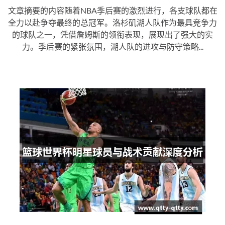
文章摘要的内容随着NBA季后赛的激烈进行，各支球队都在
全力以赴争夺最终的总冠军。洛杉矶湖人队作为最具竞争力
的球队之一，凭借詹姆斯的领衔表现，展现出了强大的实
力。季后赛的紧张氛围，湖人队的进攻与防守策略...