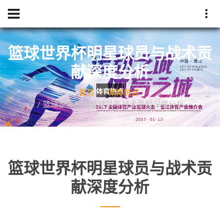
篮球世界杯明星球员与战术贡
献深度分析
首页
体育热点
篮球世界杯明星球员与战术贡献深度分析
篮球世界杯明星球员与战术贡
献深度分析