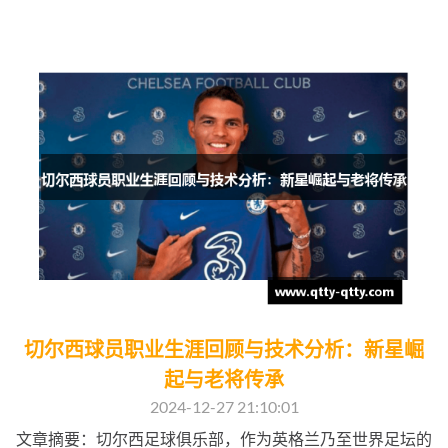
切尔西球员职业生涯回顾与技术分析：新星崛
起与老将传承
2024-12-27 21:10:01
文章摘要：切尔西足球俱乐部，作为英格兰乃至世界足坛的