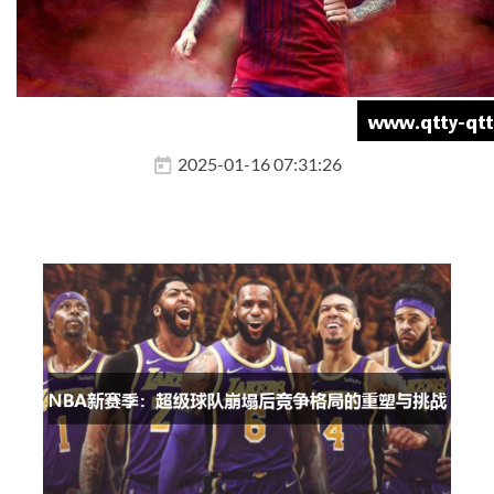
2025-01-16 07:31:26