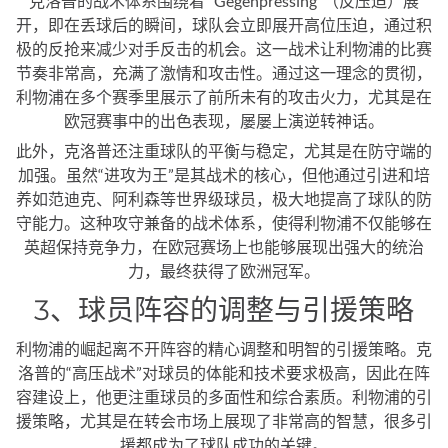
克洛普的战术体系围绕着“ Gegenpressing”（反压迫）展
开，即在丢球后的瞬间，球队会立即展开高位压迫，通过积
极的反抢来减少对手反击的机会。这一战术让利物浦的比赛
节奏非常高，充满了激情和攻击性。通过这一理念的贯彻，
利物浦在多个赛季里展示了前所未有的攻击火力，尤其是在
欧冠赛事中的出色表现，屡屡上演逆转神话。
此外，克洛普还注重球队的平衡与稳定，尤其是在防守端的
加强。虽然“进攻为王”是其战术的核心，但他通过引进和培
养如范迪克、阿利森等世界级球员，极大地提高了球队的防
守能力。这种攻守兼备的战术体系，使得利物浦不仅能够在
英超保持竞争力，在欧冠赛场上也能够展现出强大的统治
力，最终获得了欧洲冠军。
3、球员阵容的调整与引援策略
利物浦的崛起离不开阵容的精心调整和明智的引援策略。克
洛普的“高压战术”对球员的体能和技术要求极高，因此在阵
容建设上，他更注重球员的多面性和综合素质。利物浦的引
援策略，尤其是在转会市场上展现了非常高的智慧，很多引
援都成为了球队成功的关键。