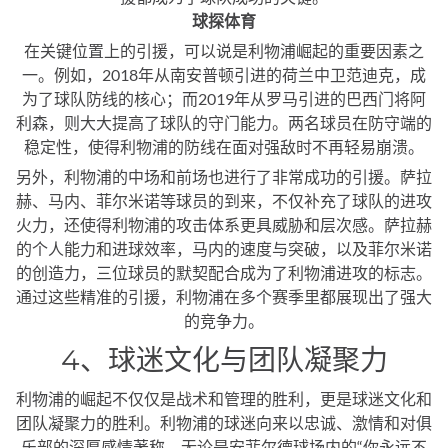
球探体育
在关键位置上的引援，可以说是利物浦崛起的重要因素之
一。例如，2018年从南安普顿引进的荷兰中卫范迪克，成
为了球队防线的核心；而2019年从罗马引进的巴西门将阿
利森，则大大提高了球队的守门能力。两名球员在防守端的
稳定性，使得利物浦的防线在面对强敌时不再轻易崩溃。
另外，利物浦的中场和前场也进行了非常成功的引援。萨拉
赫、马内、菲尔米诺等球员的到来，不仅补充了球队的进攻
火力，还使得利物浦的攻击体系更具威胁和层次感。萨拉赫
的个人能力和进球效率，马内的速度与突破，以及菲尔米诺
的创造力，三位球员的默契配合成为了利物浦进攻的标志。
通过这些精准的引援，利物浦在多个赛季里都展现出了强大
的竞争力。
4、球迷文化与团队凝聚力
利物浦的崛起不仅仅是战术和管理的胜利，更是球迷文化和
团队凝聚力的胜利。利物浦的球迷向来以忠诚、激情和对俱
乐部的深厚感情著称。无论是安菲尔德球场内的“你永远不