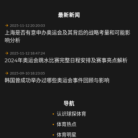
最新新闻
2025-11-12 20:20:03
上海是否有意申办奥运会及其背后的战略考量和可能影
响分析
2025-11-12 18:47:24
2024年奥运会跳水比赛完整日程安排及赛事亮点解析
2025-09-10 18:23:05
韩国曾成功举办过哪些奥运会事件回顾与影响
导航
认识球探体育
体育热点
体育明星