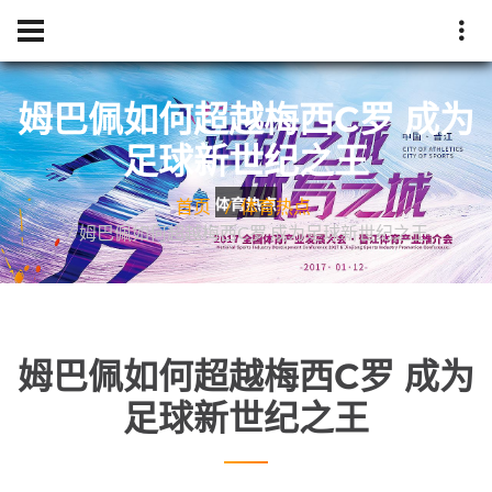
姆巴佩如何超越梅西C罗 成为
足球新世纪之王
首页
体育热点
姆巴佩如何超越梅西C罗 成为足球新世纪之王
姆巴佩如何超越梅西C罗 成为
足球新世纪之王