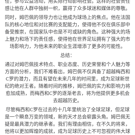
任，参与公益活动，用实际行动影响社会。这样的社会责任
感让他在人群中独树一帜，赢得了众多球迷和媒体的尊敬。
同时，姆巴佩的领导力也让他成为球场上的焦点。他在法国
队的核心地位和对比赛的支配能力，使得他不仅在俱乐部中
备受推崇，在国家队中也是不可或缺的角色。这种强大的场
上魅力和场下的责任感，使得他在世界足坛拥有了强大的市
场影响力，为他未来的职业生涯增添了更多的可能性。
总结：
通过对姆巴佩技术特点、职业态度、历史荣誉和个人魅力等
方面的分析，我们不难看出，姆巴佩不仅具备了超越梅西和
C罗的潜力，而且有望在未来几年的时间里，成为足球新世
纪的绝对王者。随着时间的推移，姆巴佩的实力和影响力将
愈加成熟，而梅西和C罗的逐渐老去，将为他提供更多机会
去超越历史。
尽管梅西和C罗在过去的十几年里统治了全球足球，但足球
是一个瞬息万变的领域，新的天才总会崭露头角。姆巴佩无
疑是最具潜力的继承者。我们有理由相信，在不久的将来，
他将以更加辉煌的成就，成为足球历史上不可忽视的伟大球