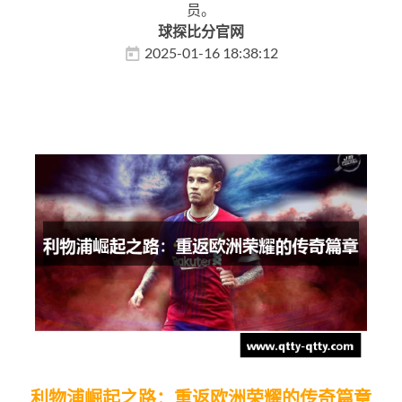
员。
球探比分官网
2025-01-16 18:38:12
利物浦崛起之路：重返欧洲荣耀的传奇篇章