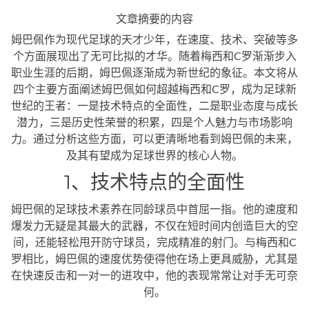
文章摘要的内容
姆巴佩作为现代足球的天才少年，在速度、技术、突破等多
个方面展现出了无可比拟的才华。随着梅西和C罗渐渐步入
职业生涯的后期，姆巴佩逐渐成为新世纪的象征。本文将从
四个主要方面阐述姆巴佩如何超越梅西和C罗，成为足球新
世纪的王者：一是技术特点的全面性，二是职业态度与成长
潜力，三是历史性荣誉的积累，四是个人魅力与市场影响
力。通过分析这些方面，可以更清晰地看到姆巴佩的未来，
及其有望成为足球世界的核心人物。
1、技术特点的全面性
姆巴佩的足球技术素养在同龄球员中首屈一指。他的速度和
爆发力无疑是其最大的武器，不仅在短时间内创造巨大的空
间，还能轻松甩开防守球员，完成精准的射门。与梅西和C
罗相比，姆巴佩的速度优势使得他在场上更具威胁，尤其是
在快速反击和一对一的进攻中，他的表现常常让对手无可奈
何。