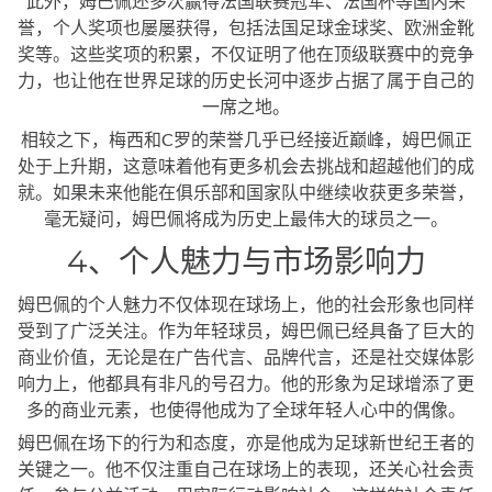
此外，姆巴佩还多次赢得法国联赛冠军、法国杯等国内荣
誉，个人奖项也屡屡获得，包括法国足球金球奖、欧洲金靴
奖等。这些奖项的积累，不仅证明了他在顶级联赛中的竞争
力，也让他在世界足球的历史长河中逐步占据了属于自己的
一席之地。
相较之下，梅西和C罗的荣誉几乎已经接近巅峰，姆巴佩正
处于上升期，这意味着他有更多机会去挑战和超越他们的成
就。如果未来他能在俱乐部和国家队中继续收获更多荣誉，
毫无疑问，姆巴佩将成为历史上最伟大的球员之一。
4、个人魅力与市场影响力
姆巴佩的个人魅力不仅体现在球场上，他的社会形象也同样
受到了广泛关注。作为年轻球员，姆巴佩已经具备了巨大的
商业价值，无论是在广告代言、品牌代言，还是社交媒体影
响力上，他都具有非凡的号召力。他的形象为足球增添了更
多的商业元素，也使得他成为了全球年轻人心中的偶像。
姆巴佩在场下的行为和态度，亦是他成为足球新世纪王者的
关键之一。他不仅注重自己在球场上的表现，还关心社会责