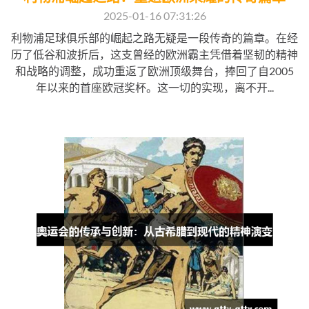
2025-01-16 07:31:26
利物浦足球俱乐部的崛起之路无疑是一段传奇的篇章。在经
历了低谷和波折后，这支曾经的欧洲霸主凭借着坚韧的精神
和战略的调整，成功重返了欧洲顶级舞台，捧回了自2005
年以来的首座欧冠奖杯。这一切的实现，离不开...